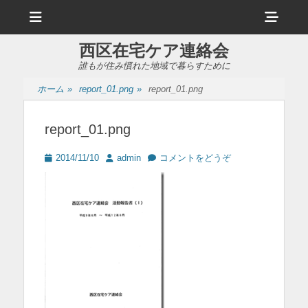
メ
ヘ
ニ
ュ
ッ
ー
西区在宅ケア連絡会
ダ
誰もが住み慣れた地域で暮らすために
ー
ホーム
»
report_01.png
»
report_01.png
サ
イ
report_01.png
ド
投
投
2014/11/10
admin
コメントをどうぞ
バ
稿
稿
日
者
ー
コ
ン
テ
ン
ツ