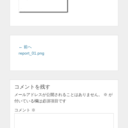
を
表
示
投
前
← 前へ
稿
の
report_01.png
投
ナ
稿:
ビ
ゲ
ー
コメントを残す
シ
ョ
メールアドレスが公開されることはありません。
※
が
付いている欄は必須項目です
ン
コメント
※