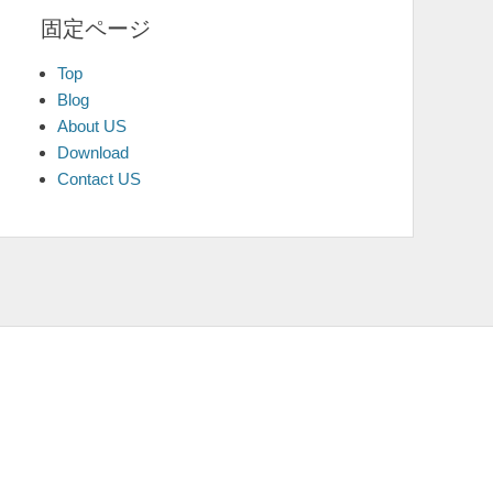
固定ページ
Top
Blog
About US
Download
Contact US