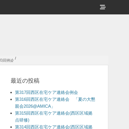
ヘ
ッ
ダ
ー
サ
イ
/
70回例会
ド
バ
最近の投稿
ー
コ
第317回西区在宅ケア連絡会例会
ン
第316回西区在宅ケア連絡会 「夏の大懇
親会2026@AMICA」
テ
第315回西区在宅ケア連絡会(西区区域拠
ン
点研修)
ツ
第314回西区在宅ケア連絡会(西区区域拠