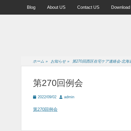
メインメニュー
コ
Blog
About US
Contact US
Download
ン
テ
ン
ツ
へ
ス
キ
ッ
ホーム
»
お知らせ
»
第270回西区在宅ケア連絡会-北
プ
第270回例会
投
投
2022/09/02
admin
稿
稿
日
者
第270回例会