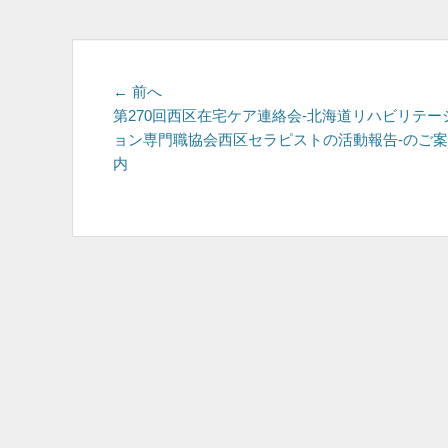
投
前
← 前へ
の
第270回西区在宅ケア連絡会-北海道リハビリテー
稿
投
ョン専門職協会西区セラピストの活動報告-のご案
ナ
稿:
内
ビ
ゲ
ー
シ
ョ
ン