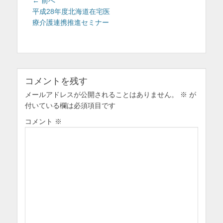
投
前
← 前へ
を
稿
の
平成28年度北海道在宅医
投
療介護連携推進セミナー
ナ
表
稿:
ビ
示
ゲ
ー
シ
コメントを残す
ョ
メールアドレスが公開されることはありません。
ン
※
が
付いている欄は必須項目です
コメント
※