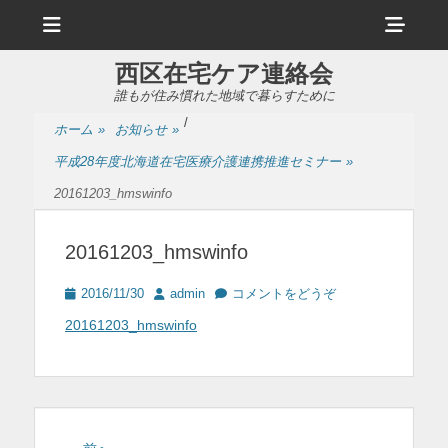
メ
ヘ
ニ
ュ
ッ
ー
西区在宅ケア連絡会
ダ
誰もが住み慣れた地域で暮らすために
ー
/
ホーム
»
お知らせ
»
サ
平成28年度北海道在宅医療介護連携推進セミナー
»
イ
20161203_hmswinfo
ド
バ
20161203_hmswinfo
ー
投
投
2016/11/30
admin
コメントをどうぞ
コ
稿
稿
20161203_hmswinfo
日
者
ン
テ
ン
ツ