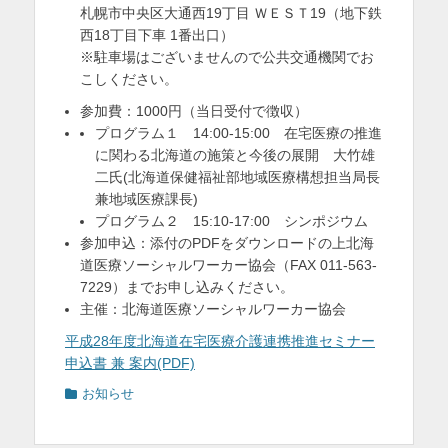
札幌市中央区大通西19丁目 ＷＥＳＴ19（地下鉄
西18丁目下車 1番出口）
※駐車場はございませんので公共交通機関でお
こしください。
参加費：1000円（当日受付で徴収）
プログラム１ 14:00-15:00 在宅医療の推進
に関わる北海道の施策と今後の展開 大竹雄
二氏(北海道保健福祉部地域医療構想担当局長
兼地域医療課長)
プログラム２ 15:10-17:00 シンポジウム
参加申込：添付のPDFをダウンロードの上北海
道医療ソーシャルワーカー協会（FAX 011-563-
7229）までお申し込みください。
主催：北海道医療ソーシャルワーカー協会
平成28年度北海道在宅医療介護連携推進セミナー
申込書 兼 案内(PDF)
カ
お知らせ
テ
ゴ