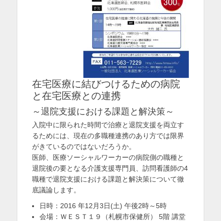
を
表
示
在宅医療に結びつけるための病院
と在宅医療との連携
～退院支援における課題と解決策～
入院中に限られた時間で治療と退院支援を両立す
るためには、現在の多職種連携のあり方では限界
がきているのではないだろうか。
医師、医療ソーシャルワーカーの病院側の職種と
退院後の要となる介護支援専門員、訪問看護師の4
職種で退院支援における課題と解決策について徹
底議論します。
日時：2016 年12月3日(土) 午後2時～5時
会場：ＷＥＳＴ１９（札幌市保健所） 5階 講堂