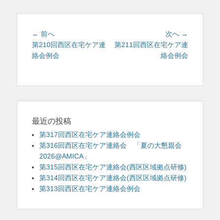
リ
ー
投
前
次
← 前へ
次へ →
稿
の
の
第210回西区在宅ケア連
第211回西区在宅ケア連
投
投
絡会例会
絡会例会
ナ
稿:
稿:
ビ
ゲ
ー
シ
ョ
最近の投稿
ン
第317回西区在宅ケア連絡会例会
第316回西区在宅ケア連絡会 「夏の大懇親会
2026@AMICA」
第315回西区在宅ケア連絡会(西区区域拠点研修)
第314回西区在宅ケア連絡会(西区区域拠点研修)
第313回西区在宅ケア連絡会例会