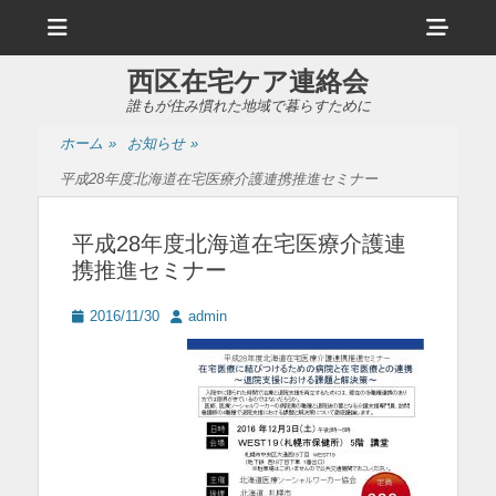
メ
ヘ
ニ
ュ
ッ
ー
西区在宅ケア連絡会
ダ
誰もが住み慣れた地域で暮らすために
ー
ホーム
»
お知らせ
»
サ
平成28年度北海道在宅医療介護連携推進セミナー
イ
ド
平成28年度北海道在宅医療介護連
携推進セミナー
バ
ー
投
投
2016/11/30
admin
稿
稿
コ
日
者
ン
テ
ン
ツ