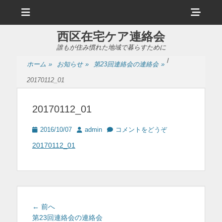
メ
ヘ
ニ
ュ
ッ
ー
西区在宅ケア連絡会
ダ
誰もが住み慣れた地域で暮らすために
ー
/
ホーム
»
お知らせ
»
第23回連絡会の連絡会
»
サ
20170112_01
イ
ド
20170112_01
バ
投
投
2016/10/07
admin
コメントをどうぞ
ー
稿
稿
20170112_01
日
者
コ
ン
テ
ン
投
前
← 前へ
ツ
稿
の
第23回連絡会の連絡会