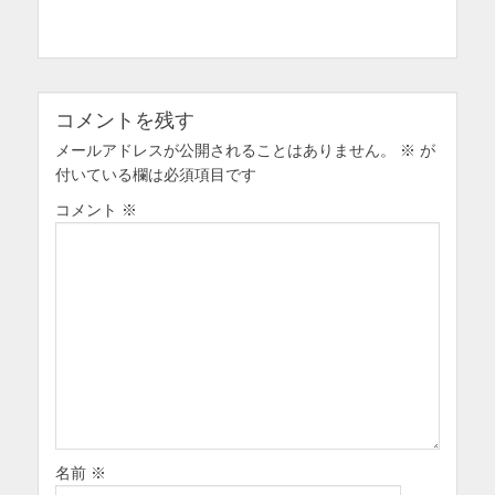
投
ナ
を
稿:
ビ
表
ゲ
示
ー
コメントを残す
シ
ョ
メールアドレスが公開されることはありません。
※
が
付いている欄は必須項目です
ン
コメント
※
名前
※