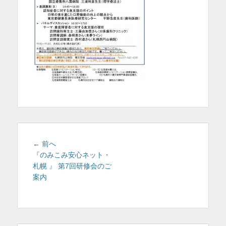
を
表
示
投
前
← 前へ
稿
の
『のみこみ安心ネット・
投
札幌 』 第7回研修会のご
ナ
稿:
案内
ビ
ゲ
ー
シ