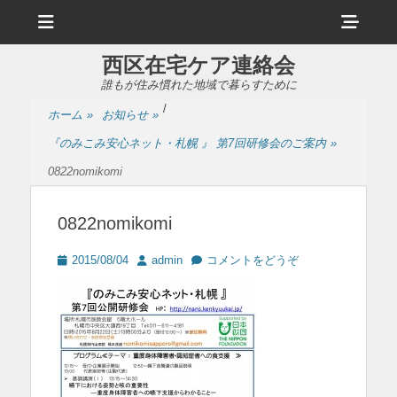
メ
ヘ
ニ
ュ
ッ
ー
西区在宅ケア連絡会
ダ
誰もが住み慣れた地域で暮らすために
ー
/
ホーム
»
お知らせ
»
サ
『のみこみ安心ネット・札幌 』 第7回研修会のご案内
»
イ
0822nomikomi
ド
バ
0822nomikomi
ー
投
投
2015/08/04
admin
コメントをどうぞ
コ
稿
稿
日
者
ン
テ
ン
ツ