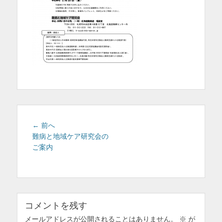
を
表
示
投
前
← 前へ
稿
の
難病と地域ケア研究会の
投
ご案内
ナ
稿:
ビ
ゲ
ー
シ
コメントを残す
ョ
メールアドレスが公開されることはありません。
ン
※
が