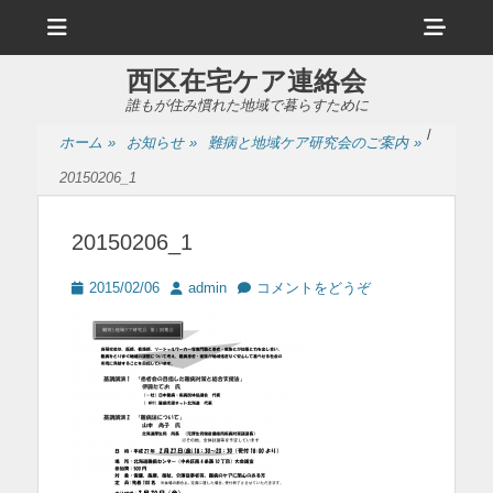
メ
ヘ
ニ
ュ
ッ
ー
西区在宅ケア連絡会
ダ
誰もが住み慣れた地域で暮らすために
ー
/
ホーム
»
お知らせ
»
難病と地域ケア研究会のご案内
»
サ
20150206_1
イ
ド
20150206_1
バ
投
投
2015/02/06
admin
コメントをどうぞ
ー
稿
稿
日
者
コ
ン
テ
ン
ツ