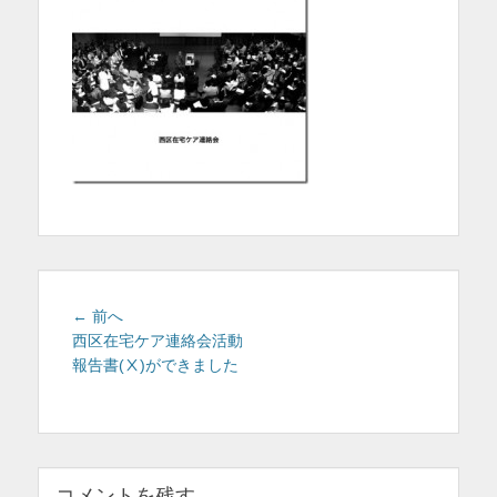
を
表
示
投
前
← 前へ
稿
の
西区在宅ケア連絡会活動
投
報告書(Ⅹ)ができました
ナ
稿:
ビ
ゲ
ー
シ
コメントを残す