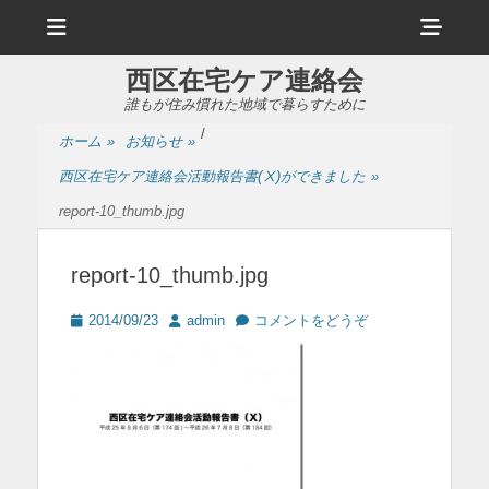
メ
ヘ
ニ
ュ
ッ
ー
西区在宅ケア連絡会
ダ
誰もが住み慣れた地域で暮らすために
ー
/
ホーム
»
お知らせ
»
サ
西区在宅ケア連絡会活動報告書(Ⅹ)ができました
»
イ
report-10_thumb.jpg
ド
バ
report-10_thumb.jpg
ー
投
投
2014/09/23
admin
コメントをどうぞ
コ
稿
稿
日
者
ン
テ
ン
ツ