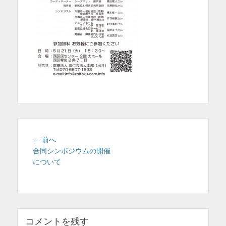
を
表
示
投
前
← 前へ
稿
の
合同シンポジウムの開催
投
について
ナ
稿:
ビ
ゲ
ー
シ
コメントを残す
ョ