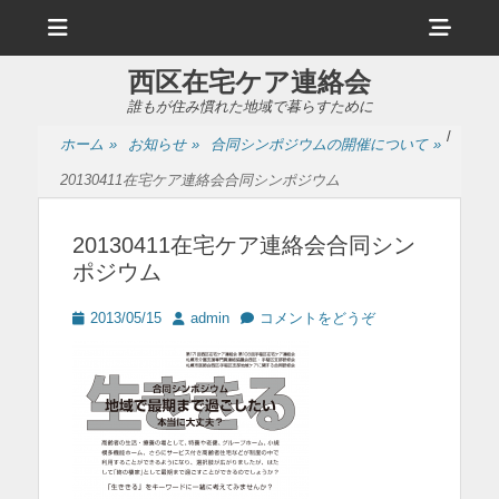
メ
ヘ
ニ
ュ
ッ
ー
西区在宅ケア連絡会
ダ
誰もが住み慣れた地域で暮らすために
ー
/
ホーム
»
お知らせ
»
合同シンポジウムの開催について
»
サ
20130411在宅ケア連絡会合同シンポジウム
イ
ド
20130411在宅ケア連絡会合同シン
ポジウム
バ
ー
投
投
2013/05/15
admin
コメントをどうぞ
稿
稿
コ
日
者
ン
テ
ン
ツ