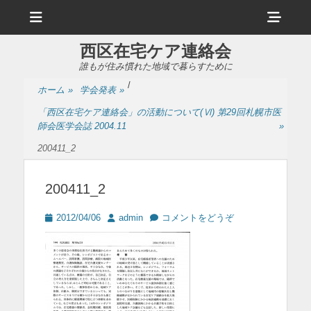
メ
ヘ
ニ
ュ
ッ
ー
西区在宅ケア連絡会
ダ
誰もが住み慣れた地域で暮らすために
ー
/
ホーム
»
学会発表
»
サ
「西区在宅ケア連絡会」の活動について(Ⅵ) 第29回札幌市医
イ
師会医学会誌 2004.11
»
ド
200411_2
バ
200411_2
ー
コ
投
投
2012/04/06
admin
コメントをどうぞ
稿
稿
ン
日
者
テ
ン
ツ