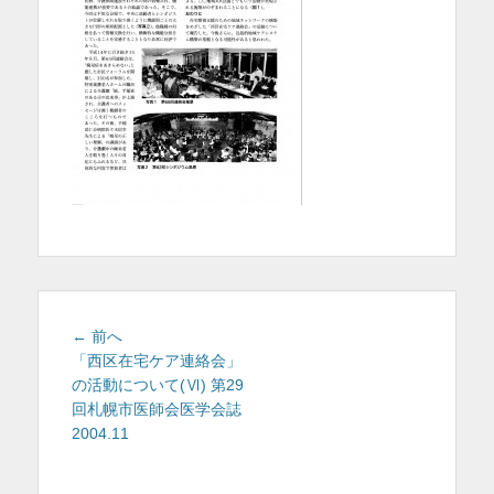
を
表
示
投
前
← 前へ
稿
の
「西区在宅ケア連絡会」
投
の活動について(Ⅵ) 第29
ナ
稿:
回札幌市医師会医学会誌
ビ
2004.11
ゲ
ー