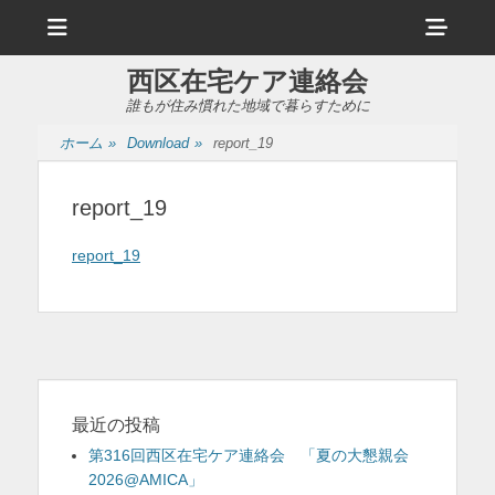
メ
ヘ
ニ
ュ
ッ
ー
西区在宅ケア連絡会
ダ
誰もが住み慣れた地域で暮らすために
ー
ホーム
»
Download
»
report_19
サ
イ
report_19
ド
report_19
バ
ー
コ
ン
テ
最近の投稿
ン
第316回西区在宅ケア連絡会 「夏の大懇親会
2026@AMICA」
ツ