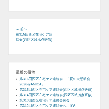
を
表
示
投
前
← 前へ
稿
の
第315回西区在宅ケア連
投
絡会(西区区域拠点研修)
ナ
稿:
ビ
ゲ
ー
シ
ョ
最近の投稿
ン
第316回西区在宅ケア連絡会 「夏の大懇親会
2026@AMICA」
第315回西区在宅ケア連絡会(西区区域拠点研修)
第314回西区在宅ケア連絡会(西区区域拠点研修)
第313回西区在宅ケア連絡会例会
第312回西区在宅ケア連絡会のご案内