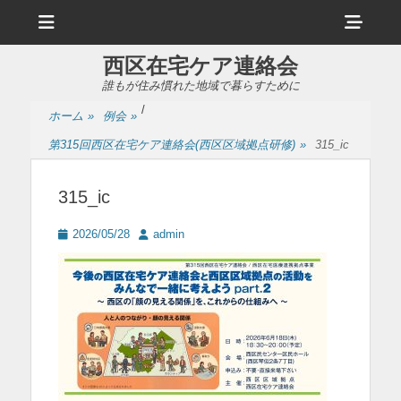
メ
ヘ
ニ
ュ
ッ
ー
西区在宅ケア連絡会
ダ
誰もが住み慣れた地域で暮らすために
ー
/
ホーム
»
例会
»
サ
第315回西区在宅ケア連絡会(西区区域拠点研修)
»
315_ic
イ
ド
315_ic
バ
投
投
2026/05/28
admin
ー
稿
稿
日
者
コ
ン
テ
ン
ツ