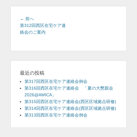
を
表
投
前
← 前へ
稿
の
第312回西区在宅ケア連
示
投
絡会のご案内
ナ
稿:
ビ
ゲ
ー
シ
ョ
最近の投稿
ン
第317回西区在宅ケア連絡会例会
第316回西区在宅ケア連絡会 「夏の大懇親会
2026@AMICA」
第315回西区在宅ケア連絡会(西区区域拠点研修)
第314回西区在宅ケア連絡会(西区区域拠点研修)
第313回西区在宅ケア連絡会例会