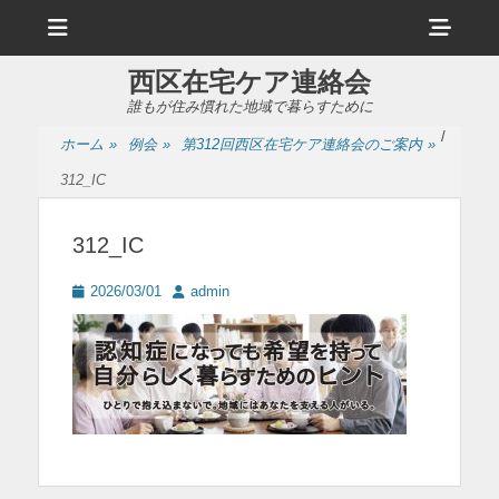
メ
ヘ
ニ
ュ
ッ
ー
西区在宅ケア連絡会
ダ
誰もが住み慣れた地域で暮らすために
ー
/
ホーム
»
例会
»
第312回西区在宅ケア連絡会のご案内
»
サ
312_IC
イ
ド
312_IC
バ
投
投
2026/03/01
admin
ー
稿
稿
日
者
コ
ン
テ
ン
ツ