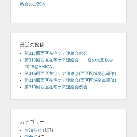
投
絡会のご案内
ナ
を
稿:
ビ
表
ゲ
示
ー
シ
ョ
最近の投稿
ン
第317回西区在宅ケア連絡会例会
第316回西区在宅ケア連絡会 「夏の大懇親会
2026@AMICA」
第315回西区在宅ケア連絡会(西区区域拠点研修)
第314回西区在宅ケア連絡会(西区区域拠点研修)
第313回西区在宅ケア連絡会例会
カテゴリー
お知らせ
(167)
例会
(167)