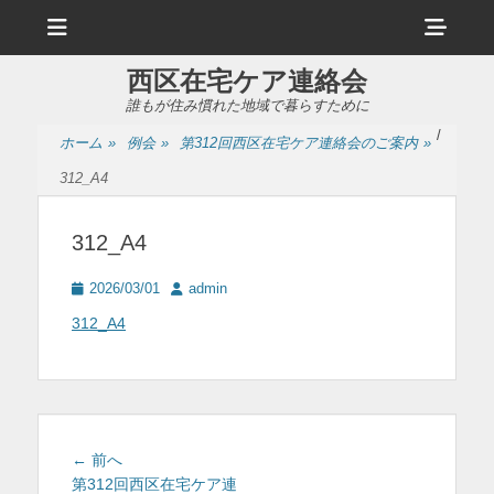
メ
ヘ
ニ
ュ
ッ
ー
西区在宅ケア連絡会
ダ
誰もが住み慣れた地域で暮らすために
ー
/
ホーム
»
例会
»
第312回西区在宅ケア連絡会のご案内
»
サ
312_A4
イ
ド
312_A4
バ
投
投
2026/03/01
admin
ー
稿
稿
312_A4
日
者
コ
ン
テ
ン
投
前
← 前へ
ツ
稿
の
第312回西区在宅ケア連