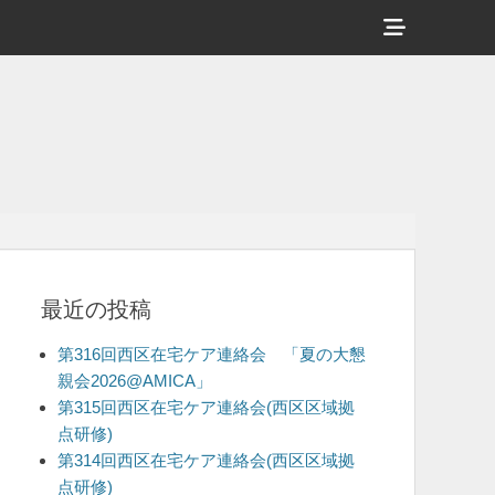
ヘ
ッ
ダ
ー
サ
イ
ド
バ
最近の投稿
ー
コ
第316回西区在宅ケア連絡会 「夏の大懇
ン
親会2026@AMICA」
第315回西区在宅ケア連絡会(西区区域拠
テ
点研修)
ン
第314回西区在宅ケア連絡会(西区区域拠
ツ
点研修)