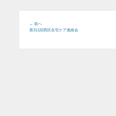
投
前
← 前へ
の
第311回西区在宅ケア連絡会
稿
投
ナ
稿:
ビ
ゲ
ー
シ
ョ
ン