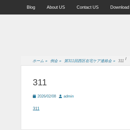
メインメニュー
コ
Blog
About US
Contact US
Download
ン
テ
ン
ツ
へ
ス
キ
ッ
/
ホーム
»
例会
»
第311回西区在宅ケア連絡会
»
311
プ
311
投
投
2026/02/08
admin
稿
稿
日
者
311