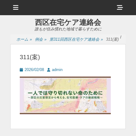
メ
ヘ
ニ
ュ
ッ
ー
西区在宅ケア連絡会
ダ
誰もが住み慣れた地域で暮らすために
ー
/
ホーム
»
例会
»
第311回西区在宅ケア連絡会
»
311(案)
サ
イ
311(案)
ド
投
投
2026/02/08
admin
バ
稿
稿
日
者
ー
コ
ン
テ
ン
ツ