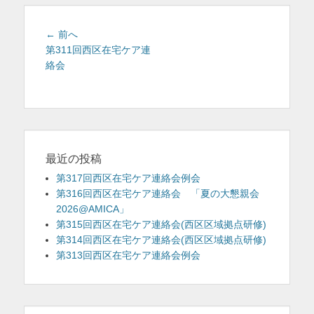
を
投
前
← 前へ
表
稿
の
第311回西区在宅ケア連
示
投
絡会
ナ
稿:
ビ
ゲ
ー
シ
ョ
最近の投稿
ン
第317回西区在宅ケア連絡会例会
第316回西区在宅ケア連絡会 「夏の大懇親会
2026@AMICA」
第315回西区在宅ケア連絡会(西区区域拠点研修)
第314回西区在宅ケア連絡会(西区区域拠点研修)
第313回西区在宅ケア連絡会例会