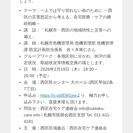
しょう。
テーマ：一人では守り切れない命のために ～西
区の災害想定から考える、在宅医療・ケアの継
続戦略～
講 話：「札幌市・西区の地域特性と災害への
備え」
講 師：札幌市危機管理局 危機管理部 危機管理
課 防災計画担当係長 佐々木将仁さん
グループワーク：各地区別に分かれ、BCPの策
定状況、取組状況等情報交換の場とします。
日 時：2026年2月19日（木） 18:30～
20:00（予定）
会 場：西区民センター 大ホール (西区琴似2条
7丁目)
申込み：
https://x.gd/EW1ew
より、極力お申し
込み下さい。直接来場も頂けます。
問合せ：西区在宅ケア連絡会 info@zaitaku-
care.info / 札幌市医師会西区支部 Tel. 011-611-
4181
主 催：西区区域拠点・西区在宅ケア連絡会