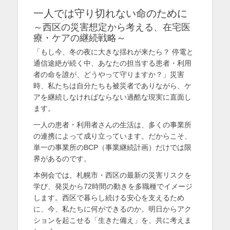
を
一人では守り切れない命のために
～西区の災害想定から考える、在宅医
表
療・ケアの継続戦略～
示
「もし今、冬の夜に大きな揺れが来たら？ 停電と
通信途絶が続く中、あなたの担当する患者・利用
者の命を誰が、どうやって守りますか？」災害
時、私たちは自分たちも被災者でありながら、ケ
アを継続しなければならない過酷な現実に直面し
ます。
一人の患者・利用者さんの生活は、多くの事業所
の連携によって成り立っています。だからこそ、
単一の事業所のBCP（事業継続計画）だけでは限
界があるのです。
本例会では、札幌市・西区の最新の災害リスクを
学び、発災から72時間の動きを多職種でイメージ
します。西区で暮らし続ける安心を支えるため
に、今、私たちに何ができるのか。明日からアク
ションを起こせる「生きた備え」を、共に考えま