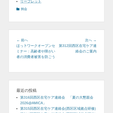
リーフレット
カ
例会
テ
ゴ
リ
ー
投
前
次
← 前へ
次へ →
稿
の
の
ほっ卜ワークオープンセ
第312回西区在宅ケア連
投
投
ミナー：高齢者や障がい
絡会のご案内
ナ
稿:
稿:
者の消費者被害を防ごう
ビ
ゲ
ー
シ
ョ
ン
最近の投稿
第316回西区在宅ケア連絡会 「夏の大懇親会
2026@AMICA」
第315回西区在宅ケア連絡会(西区区域拠点研修)