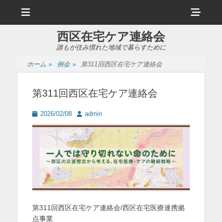
メ
ヘ
ニ
ュ
ッ
ー
西区在宅ケア連絡会
ダ
誰もが住み慣れた地域で暮らすために
ー
ホーム
»
例会
»
第311回西区在宅ケア連絡会
サ
イ
第311回西区在宅ケア連絡会
ド
投
投
2026/02/08
admin
バ
稿
稿
日
者
ー
コ
ン
テ
ン
第311回西区在宅ケア連絡会/西区在宅医療連携拠
ツ
点事業