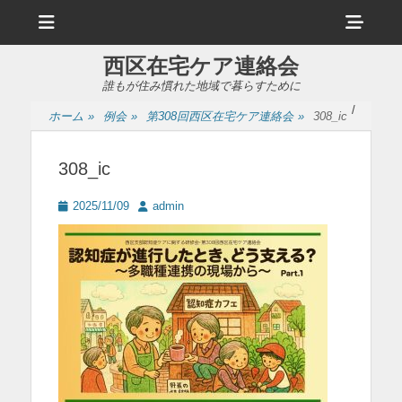
メ
ヘ
ニ
ュ
ッ
ー
西区在宅ケア連絡会
ダ
誰もが住み慣れた地域で暮らすために
ー
/
ホーム
»
例会
»
第308回西区在宅ケア連絡会
»
308_ic
サ
イ
308_ic
ド
投
投
2025/11/09
admin
バ
稿
稿
日
者
ー
コ
ン
テ
ン
ツ