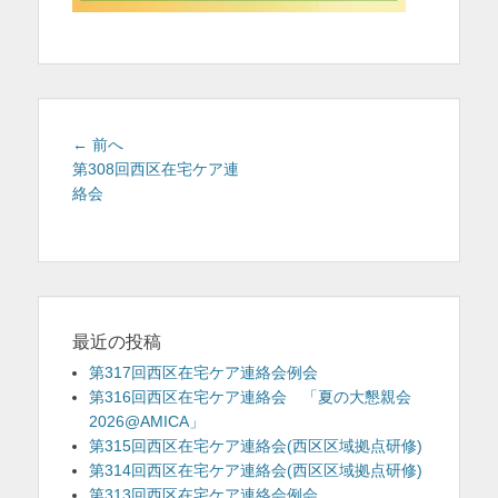
を
表
示
投
前
← 前へ
稿
の
第308回西区在宅ケア連
投
絡会
ナ
稿:
ビ
ゲ
ー
シ
ョ
最近の投稿
ン
第317回西区在宅ケア連絡会例会
第316回西区在宅ケア連絡会 「夏の大懇親会
2026@AMICA」
第315回西区在宅ケア連絡会(西区区域拠点研修)
第314回西区在宅ケア連絡会(西区区域拠点研修)
第313回西区在宅ケア連絡会例会