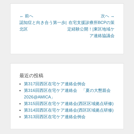
ー
投
前
次
← 前へ
次へ →
稿
の
の
認知症と向き合う第一歩|
在宅支援診療所BCPの策
投
投
北区
定経験公開！|東区地域ケ
ナ
稿:
稿:
ア連絡協議会
ビ
ゲ
ー
シ
ョ
ン
最近の投稿
第317回西区在宅ケア連絡会例会
第316回西区在宅ケア連絡会 「夏の大懇親会
2026@AMICA」
第315回西区在宅ケア連絡会(西区区域拠点研修)
第314回西区在宅ケア連絡会(西区区域拠点研修)
第313回西区在宅ケア連絡会例会