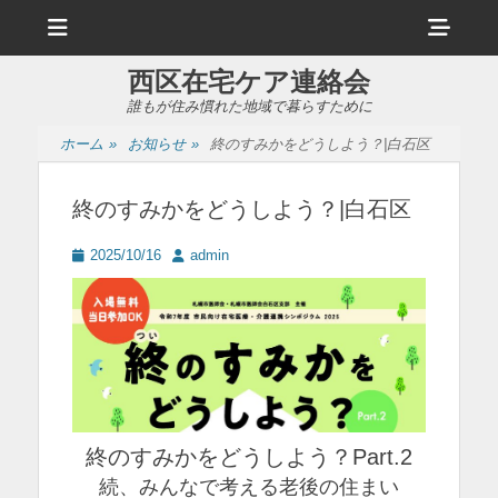
メ
ヘ
ニ
ュ
ッ
ー
西区在宅ケア連絡会
ダ
誰もが住み慣れた地域で暮らすために
ー
ホーム
»
お知らせ
»
終のすみかをどうしよう？|白石区
サ
イ
終のすみかをどうしよう？|白石区
ド
投
投
2025/10/16
admin
バ
稿
稿
日
者
ー
コ
ン
テ
ン
終のすみかをどうしよう？Part.2
続、みんなで考える老後の住まい
ツ