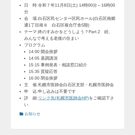
日 時:令和７年11月8日(土) 14時00分～16時00
を
分
表
会 場:白石区民センター区民ホール(白石区南郷
通1丁目南８ 白石区複合庁舎5階)
示
テーマ:終のすみかをどうしよう？Part.2 続、
みんなで考える老後の住まい
プログラム
14:00 開会挨拶
14:05 基調講演
15:15 事例発表・相談窓口紹介
15:35 質疑応答
16:00 閉会挨拶
主 催:札幌市医師会白石区支部・札幌市医師会
申 込:申し込みは不要です
詳 細:
リンク先(札幌市医師会HP)
をご確認下さ
い
カ
お知らせ
テ
ゴ
リ