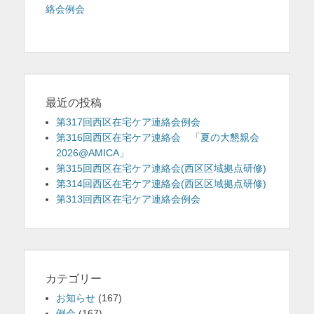
投
絡会例会
ナ
を
稿:
ビ
表
ゲ
示
ー
シ
ョ
最近の投稿
ン
第317回西区在宅ケア連絡会例会
第316回西区在宅ケア連絡会 「夏の大懇親会
2026@AMICA」
第315回西区在宅ケア連絡会(西区区域拠点研修)
第314回西区在宅ケア連絡会(西区区域拠点研修)
第313回西区在宅ケア連絡会例会
カテゴリー
お知らせ
(167)
例会
(167)