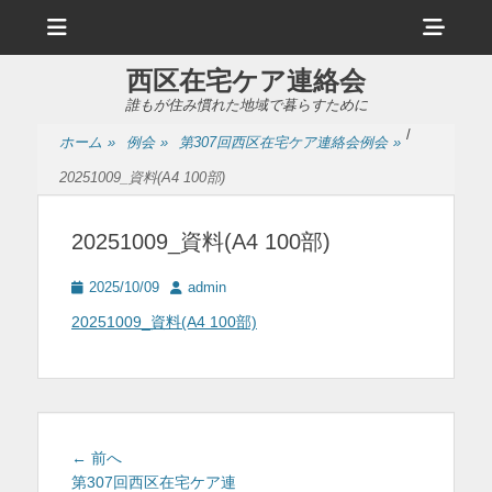
メ
ヘ
ニ
ュ
ッ
ー
西区在宅ケア連絡会
ダ
誰もが住み慣れた地域で暮らすために
ー
/
ホーム
»
例会
»
第307回西区在宅ケア連絡会例会
»
サ
20251009_資料(A4 100部)
イ
ド
20251009_資料(A4 100部)
バ
投
投
2025/10/09
admin
ー
稿
稿
20251009_資料(A4 100部)
日
者
コ
ン
テ
ン
投
前
← 前へ
ツ
稿
の
第307回西区在宅ケア連