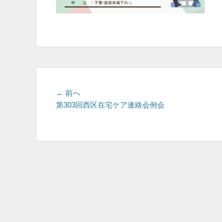
投
前
← 前へ
の
第303回西区在宅ケア連絡会例会
稿
投
ナ
稿:
ビ
ゲ
ー
シ
ョ