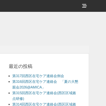
ヘ
ッ
ダ
ー
サ
イ
ド
バ
最近の投稿
ー
コ
第317回西区在宅ケア連絡会例会
ン
第316回西区在宅ケア連絡会 「夏の大懇
親会2026@AMICA」
テ
第315回西区在宅ケア連絡会(西区区域拠
ン
点研修)
ツ
第314回西区在宅ケア連絡会(西区区域拠