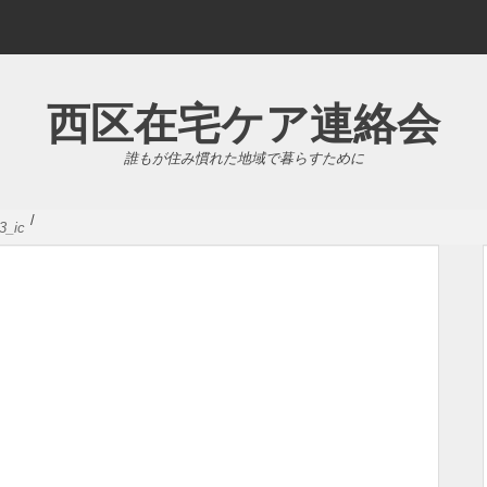
西区在宅ケア連絡会
誰もが住み慣れた地域で暮らすために
/
3_ic