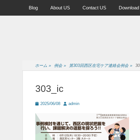
メインメニュー
コ
Blog
About US
Contact US
Download
ン
テ
ン
ツ
へ
ス
キ
ッ
ホーム
»
例会
»
第303回西区在宅ケア連絡会例会
»
30
プ
303_ic
投
投
2025/06/08
admin
稿
稿
日
者