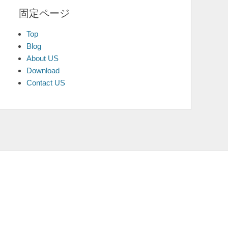
固定ページ
Top
Blog
About US
Download
Contact US