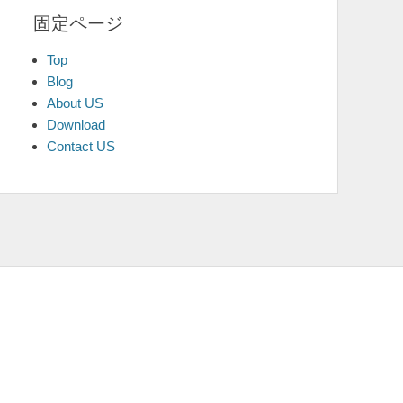
固定ページ
Top
Blog
About US
Download
Contact US