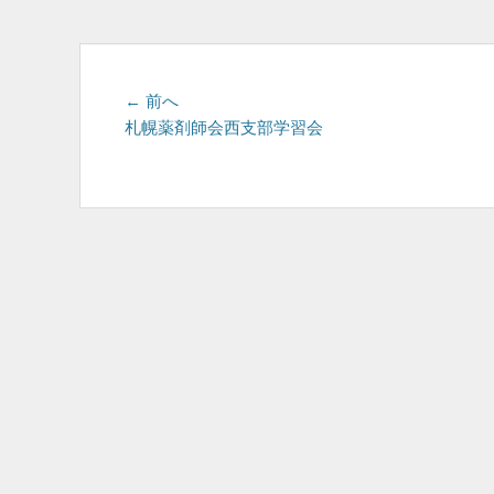
投
前
← 前へ
の
札幌薬剤師会西支部学習会
稿
投
ナ
稿:
ビ
ゲ
ー
シ
ョ
ン