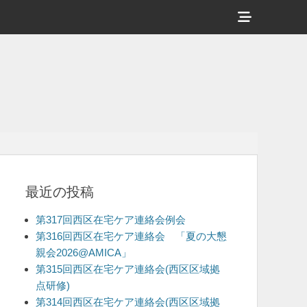
ヘ
ッ
ダ
ー
サ
イ
ド
バ
最近の投稿
ー
コ
第317回西区在宅ケア連絡会例会
ン
第316回西区在宅ケア連絡会 「夏の大懇
親会2026@AMICA」
テ
第315回西区在宅ケア連絡会(西区区域拠
ン
点研修)
ツ
第314回西区在宅ケア連絡会(西区区域拠