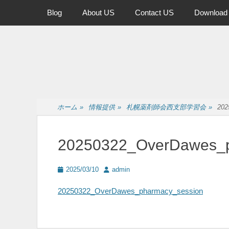
メインメニュー
コ
Blog
About US
Contact US
Download
ン
テ
ン
ツ
へ
ス
キ
ッ
ホーム
»
情報提供
»
札幌薬剤師会西支部学習会
»
202
プ
20250322_OverDawes_p
投
投
2025/03/10
admin
稿
稿
日
者
20250322_OverDawes_pharmacy_session