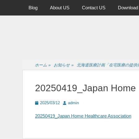
メインメニュー
コ
Blog
About US
Contact US
Download
ン
テ
ン
ツ
へ
ス
キ
ッ
ホーム
»
お知らせ
»
北海道医療計画「在宅医療の提供
プ
20250419_Japan Home H
投
投
2025/03/12
admin
稿
稿
日
者
20250419_Japan Home Healthcare Association