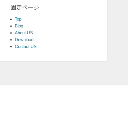
固定ページ
Top
Blog
About US
Download
Contact US