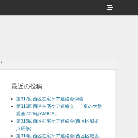
ヘ
ッ
ダ
ー
サ
イ
/
ド
バ
最近の投稿
ー
コ
第317回西区在宅ケア連絡会例会
ン
第316回西区在宅ケア連絡会 「夏の大懇
親会2026@AMICA」
テ
第315回西区在宅ケア連絡会(西区区域拠
ン
点研修)
ツ
第314回西区在宅ケア連絡会(西区区域拠