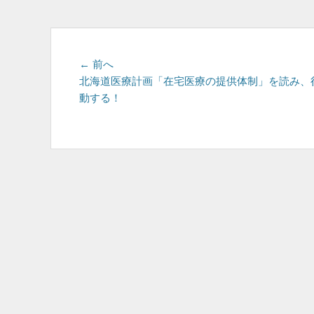
投
前
← 前へ
の
北海道医療計画「在宅医療の提供体制」を読み、
稿
投
動する！
ナ
稿:
ビ
ゲ
ー
シ
ョ
ン