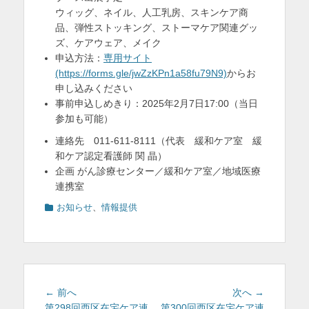
ウィッグ、ネイル、人工乳房、スキンケア商
品、弾性ストッキング、ストーマケア関連グッ
ズ、ケアウェア、メイク
申込方法：
専用サイト
(https://forms.gle/jwZzKPn1a58fu79N9)
からお
申し込みください
事前申込しめきり：2025年2月7日17:00（当日
参加も可能）
連絡先 011-611-8111（代表 緩和ケア室 緩
和ケア認定看護師 関 晶）
企画 がん診療センター／緩和ケア室／地域医療
連携室
カ
お知らせ
、
情報提供
テ
ゴ
リ
ー
投
前
次
← 前へ
次へ →
の
の
第298回西区在宅ケア連
第300回西区在宅ケア連