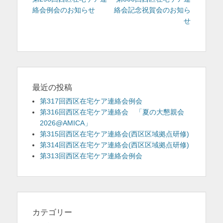
稿
投
投
絡会例会のお知らせ
絡会記念祝賀会のお知ら
ナ
稿:
稿:
せ
ビ
ゲ
ー
シ
ョ
ン
最近の投稿
第317回西区在宅ケア連絡会例会
第316回西区在宅ケア連絡会 「夏の大懇親会
2026@AMICA」
第315回西区在宅ケア連絡会(西区区域拠点研修)
第314回西区在宅ケア連絡会(西区区域拠点研修)
第313回西区在宅ケア連絡会例会
カテゴリー