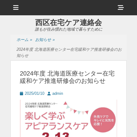
メ
ヘ
ニ
ュ
ッ
ー
西区在宅ケア連絡会
ダ
誰もが住み慣れた地域で暮らすために
ー
ホーム
»
お知らせ
»
サ
2024年度 北海道医療センター在宅緩和ケア推進研修会のお
イ
知らせ
ド
2024年度 北海道医療センター在宅
バ
緩和ケア推進研修会のお知らせ
ー
投
投
2025/01/10
admin
コ
稿
稿
ン
日
者
テ
ン
ツ