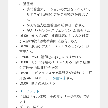
登壇者
訪問看護ステーションののはな・そらいろ
サテライト緩和ケア認定看護師 佐藤 歩さ
ん
がん相談支援室看護師 松井明日香さん
がんサバイバー スヴェンソン 源 恵美さん
16:00 知って納得！皮膚障害のしくみと対策
がん薬物療法認定看護師 佐藤育子さん
16:20 脱毛ケアの 1・ 2・ 3 スヴェンソン 源
恵美さん
17:00-17:50 講師とのおしゃべりサロン
18:00 リンパ浮腫のＡ ＡtoZ 知る・防ぐ 緩和
ケア医長 内田亜紀子 医師
18:20 アピアランスケア専門店がお話しする豆
知識 ANEHAオーナー
姉歯麻未
さん
19:00 閉会のあいさつ
リーフレット
当日はネイル体験、手のマッサージ体験ができ
ます
ブース出展予定