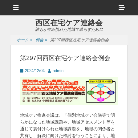
メ
ヘ
ニ
ュ
ッ
ー
西区在宅ケア連絡会
ダ
誰もが住み慣れた地域で暮らすために
ー
ホーム
»
例会
»
第297回西区在宅ケア連絡会例会
サ
イ
第297回西区在宅ケア連絡会例会
ド
投
投
2024/12/04
admin
バ
稿
稿
日
者
ー
コ
ン
テ
地域ケア推進会議は、「個別地域ケア会議等で明
らかになった地域課題や、地域アセスメント等を
ン
通じて裏付けられた地域課題を、地域の関係者と
ツ
共有し、解決に向けた検討を行うことにより、地