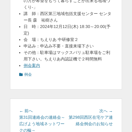
の方が希望をもって暮らすことが出来る地域づ
くり-」
講 師：西区第三地域包括支援センター センタ
ー長 森 祐樹さん
日 時：2024年12月12日(木) 18:30～20:00(予
定)
会 場：ちえりあ 中研修室２
申込み：申込み不要・直接来場下さい
その他：駐車場はマックスバリュ駐車場をご利
用下さい。ちえりあ内認証機で２時間無料
例会案内
カ
例会
テ
ゴ
リ
ー
投
前
次
← 前へ
次へ →
稿
の
の
第31回連絡会の連絡会～
第298回西区在宅ケア連
投
投
広げよう地域ネットワー
絡会例会のお知らせ
ナ
稿:
稿:
クの輪～
ビ