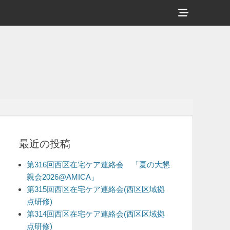
ヘ
ッ
ダ
ー
サ
イ
ド
バ
最近の投稿
ー
コ
第316回西区在宅ケア連絡会 「夏の大懇
ン
親会2026@AMICA」
第315回西区在宅ケア連絡会(西区区域拠
テ
点研修)
ン
第314回西区在宅ケア連絡会(西区区域拠
ツ
点研修)