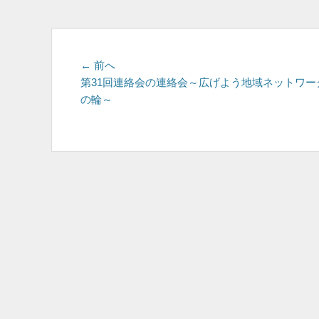
投
前
← 前へ
の
第31回連絡会の連絡会～広げよう地域ネットワー
稿
投
の輪～
ナ
稿:
ビ
ゲ
ー
シ
ョ
ン