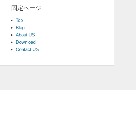
固定ページ
Top
Blog
About US
Download
Contact US