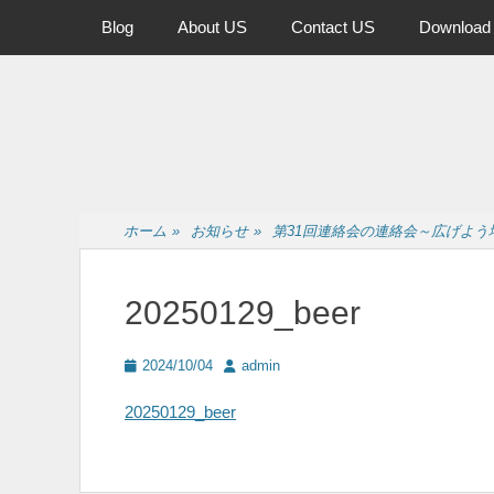
メインメニュー
コ
Blog
About US
Contact US
Download
ン
テ
ン
ツ
へ
ス
キ
ッ
ホーム
»
お知らせ
»
第31回連絡会の連絡会～広げよう
プ
20250129_beer
投
投
2024/10/04
admin
稿
稿
日
者
20250129_beer