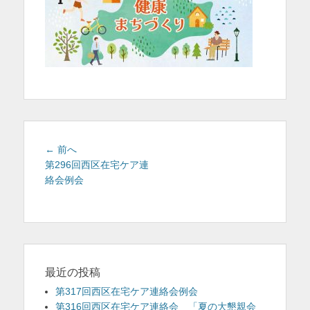
を
表
示
投
前
← 前へ
稿
の
第296回西区在宅ケア連
投
絡会例会
ナ
稿:
ビ
ゲ
ー
シ
ョ
最近の投稿
ン
第317回西区在宅ケア連絡会例会
第316回西区在宅ケア連絡会 「夏の大懇親会