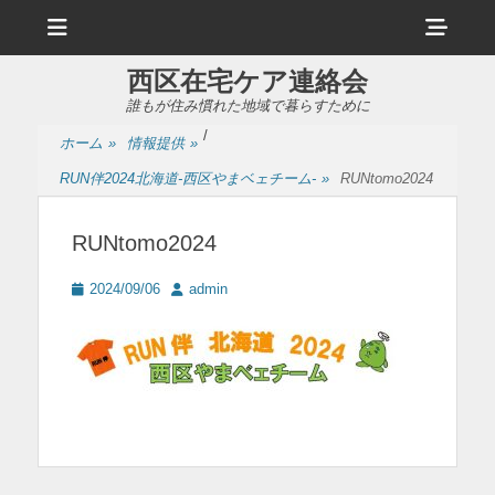
メ
ヘ
ニ
ュ
ッ
ー
西区在宅ケア連絡会
ダ
誰もが住み慣れた地域で暮らすために
ー
/
ホーム
»
情報提供
»
サ
RUN伴2024北海道-西区やまベェチーム-
»
RUNtomo2024
イ
ド
RUNtomo2024
バ
投
投
2024/09/06
admin
ー
稿
稿
日
者
コ
ン
テ
ン
ツ