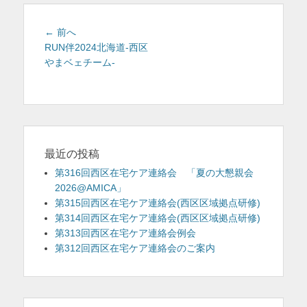
を
投
前
← 前へ
表
稿
の
RUN伴2024北海道-西区
示
投
やまベェチーム-
ナ
稿:
ビ
ゲ
ー
シ
ョ
最近の投稿
ン
第316回西区在宅ケア連絡会 「夏の大懇親会
2026@AMICA」
第315回西区在宅ケア連絡会(西区区域拠点研修)
第314回西区在宅ケア連絡会(西区区域拠点研修)
第313回西区在宅ケア連絡会例会
第312回西区在宅ケア連絡会のご案内