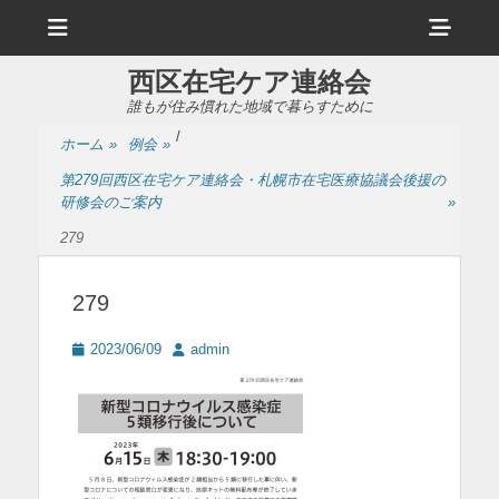
メ
ヘ
ニ
ュ
ッ
ー
西区在宅ケア連絡会
ダ
誰もが住み慣れた地域で暮らすために
ー
/
ホーム
»
例会
»
サ
第279回西区在宅ケア連絡会・札幌市在宅医療協議会後援の
イ
研修会のご案内
»
ド
279
バ
279
ー
コ
投
投
2023/06/09
admin
稿
稿
ン
日
者
テ
ン
ツ