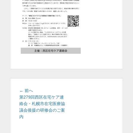
を
表
示
投
前
← 前へ
稿
の
第279回西区在宅ケア連
投
絡会・札幌市在宅医療協
ナ
稿:
議会後援の研修会のご案
ビ
内
ゲ
ー