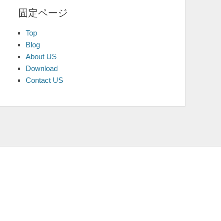
固定ページ
Top
Blog
About US
Download
Contact US