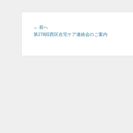
投
前
← 前へ
の
第278回西区在宅ケア連絡会のご案内
稿
投
ナ
稿:
ビ
ゲ
ー
シ
ョ
ン