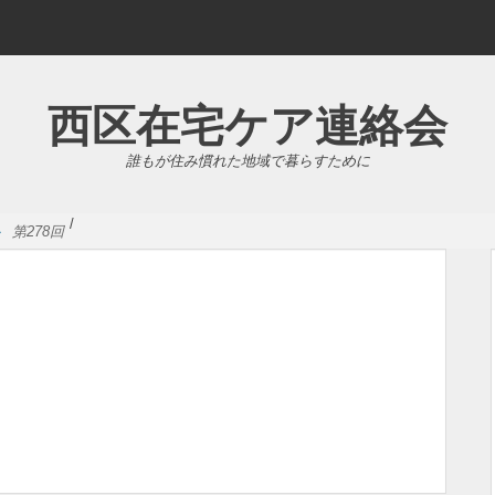
西区在宅ケア連絡会
誰もが住み慣れた地域で暮らすために
/
»
第278回