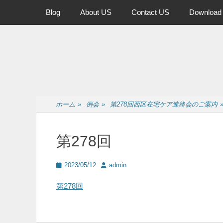
メインメニュー
コ
Blog
About US
Contact US
Download
ン
テ
ン
ツ
へ
ス
キ
ッ
ホーム
»
例会
»
第278回西区在宅ケア連絡会のご案内
プ
第278回
投
投
2023/05/12
admin
稿
稿
日
者
第278回