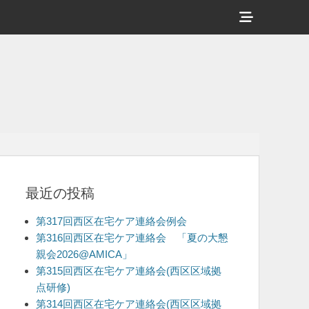
ヘ
ッ
ダ
ー
サ
イ
ド
バ
最近の投稿
ー
コ
第317回西区在宅ケア連絡会例会
ン
第316回西区在宅ケア連絡会 「夏の大懇
親会2026@AMICA」
テ
第315回西区在宅ケア連絡会(西区区域拠
ン
点研修)
ツ
第314回西区在宅ケア連絡会(西区区域拠