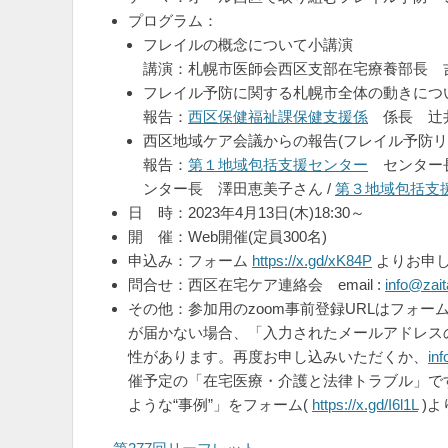
プログラム：
フレイルの概念について小講演
講演：札幌市医師会西区支部在宅療養部長 
フレイル予防に関する札幌市全体の動きにつ
報告：
西区保健福祉課保健支援係
係長 辻井
西区地域ケア会議からの報告(フレイル予防リ
報告：
第１地域包括支援センター
センター長
ンター長 澤田恵美子さん /
第３地域包括支
日 時：2023年4月13日(木)18:30～
開 催：Web開催(定員300名)
申込み：フォーム
https://x.gd/xK84P
よりお申
問合せ：西区在宅ケア連絡会 email :
info@zait
その他：参加用のzoom事前登録URLはフォ
が届かない場合、「入力されたメールアドレス
性があります。再度お申し込みいただくか、
inf
催予定の「在宅医療・介護と法律トラブル」で
ような“事例”」をフォーム(
https://x.gd/I6l1L
)よ