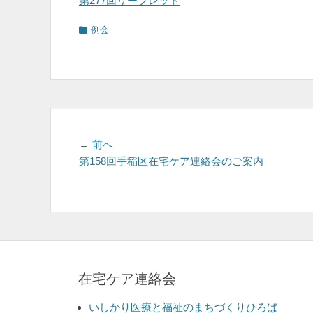
第277回リーフレット
カ
例会
テ
ゴ
リ
ー
投
前
← 前へ
の
第158回手稲区在宅ケア連絡会のご案内
稿
投
ナ
稿:
ビ
ゲ
ー
在宅ケア連絡会
シ
ョ
いしかり医療と福祉のまちづくりひろば