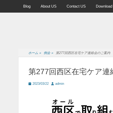
メインメニュー
コ
Blog
About US
Contact US
Download
ン
テ
ン
ツ
へ
ス
キ
ッ
ホーム
»
例会
»
第277回西区在宅ケア連絡会のご案内
プ
第277回西区在宅ケア
投
投
2023/03/22
admin
稿
稿
日
者