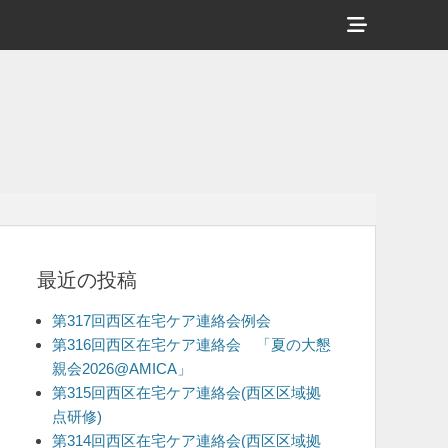
ヘ
ッ
ダ
ー
サ
イ
ド
バ
最近の投稿
ー
コ
第317回西区在宅ケア連絡会例会
ン
第316回西区在宅ケア連絡会 「夏の大懇
親会2026@AMICA」
テ
第315回西区在宅ケア連絡会(西区区域拠
ン
点研修)
ツ
第314回西区在宅ケア連絡会(西区区域拠