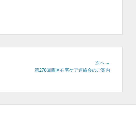
次
次へ →
の
第278回西区在宅ケア連絡会のご案内
投
稿: