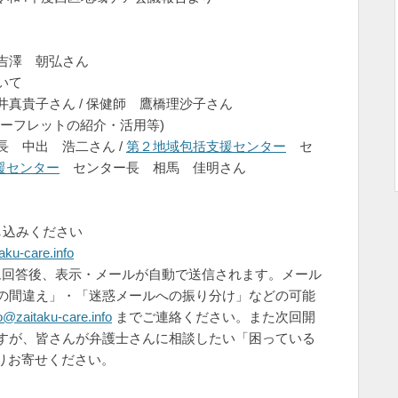
吉澤 朝弘さん
いて
真貴子さん / 保健師 鷹橋理沙子さん
ーフレットの紹介・活用等)
 中出 浩二さん /
第２地域包括支援センター
セ
援センター
センター長 相馬 佳明さん
し込みください
aku-care.info
ーム回答後、表示・メールが自動で送信されます。メール
の間違え」・「迷惑メールへの振り分け」などの可能
o@zaitaku-care.info
までご連絡ください。また次回開
すが、皆さんが弁護士さんに相談したい「困っている
りお寄せください。