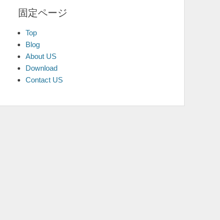
固定ページ
Top
Blog
About US
Download
Contact US