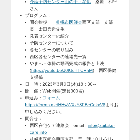
介護予防センター山の手・琴似
桑原 和平
さん
プログラム：
開会挨拶
札幌市医師会
西区支部 支部
長 太田秀造先生
発表センターの紹介
予防センターについて
各センターの取り組み
西区各センターの連絡先一覧
やまべェ体操の動画完成の報告と上映
(
https://youtu.be/J0IUcHTCRhM
) 西区保健
支援係
日 時：2023年3月9日(木)18：30～
開 催：Web開催(定員300名)
申込み：
フォーム
https://forms.gle/HHwWXxY3FBeCakxV6
よりお
申し込みください。
問合せ：
西区在宅ケア連絡会 email :
info@zaitaku-
care.info
札幌市医師会西区支部 電 話：011-611-