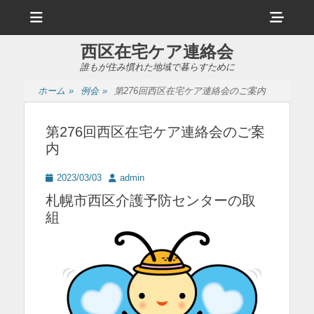
メ
ヘ
ニ
ュ
ッ
ー
西区在宅ケア連絡会
ダ
誰もが住み慣れた地域で暮らすために
ー
ホーム
»
例会
»
第276回西区在宅ケア連絡会のご案内
サ
イ
第276回西区在宅ケア連絡会のご案
内
ド
バ
投
投
2023/03/03
admin
稿
稿
ー
札幌市西区介護予防センターの取
日
者
組
コ
ン
テ
ン
ツ