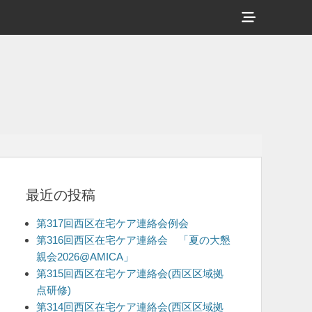
ヘ
ッ
ダ
ー
サ
イ
ド
バ
最近の投稿
ー
コ
第317回西区在宅ケア連絡会例会
ン
第316回西区在宅ケア連絡会 「夏の大懇
親会2026@AMICA」
テ
第315回西区在宅ケア連絡会(西区区域拠
ン
点研修)
ツ
第314回西区在宅ケア連絡会(西区区域拠