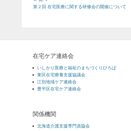
投
の
第２回 在宅医療に関する研修会の開催について
稿
投
ナ
稿:
ビ
ゲ
ー
在宅ケア連絡会
シ
ョ
いしかり医療と福祉のまちづくりひろば
東区在宅療養支援協議会
ン
江別地域ケア連絡会
豊平区在宅ケア連絡会
関係機関
北海道介護支援専門員協会