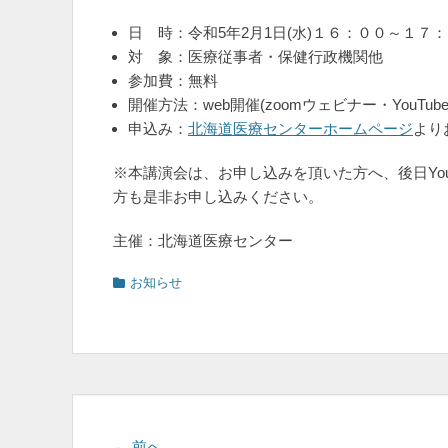
日 時：令和5年2月1日(水)１６：００～１７
対 象：医療従事者・保健行政機関他
参加費：無料
開催方法：web開催(zoomウェビナー・YouTub
申込み：
北海道医療センターホームページ
より
※本講演会は、お申し込みを頂いた方へ、後日You
方も是非お申し込みください。
主催：北海道医療センター
カ
お知らせ
テ
ゴ
リ
ー
前
← 前へ