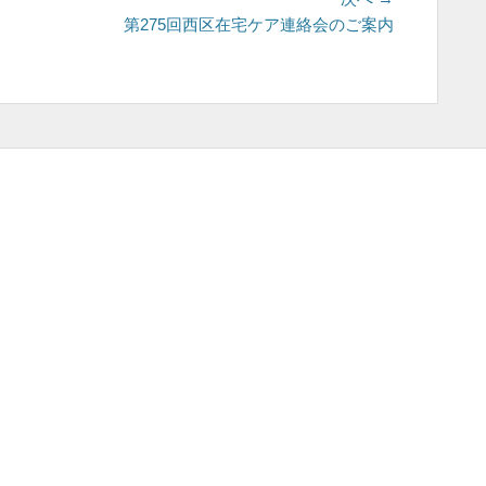
の
第275回西区在宅ケア連絡会のご案内
投
稿: