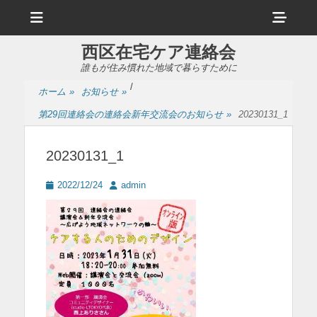
メ
ヘ
ニ
ュ
ッ
ー
西区在宅ケア連絡会
ダ
誰もが住み慣れた地域で暮らすために
ー
/
ホーム
»
お知らせ
»
サ
第29回連絡会の連絡会新年交流会のお知らせ
»
20230131_1
イ
ド
20230131_1
バ
投
投
2022/12/24
admin
ー
稿
稿
日
者
コ
ン
テ
ン
ツ