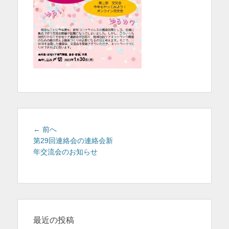
を
表
示
投
前
← 前へ
稿
の
第29回連絡会の連絡会新
投
年交流会のお知らせ
ナ
稿:
ビ
ゲ
ー
シ
ョ
最近の投稿
ン