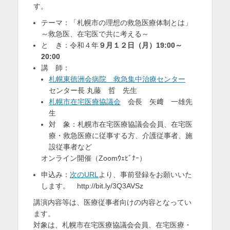
す。
を
テーマ：「札幌市の理想の救急医療体制とは」
表
～救急医、在宅医で共に考える～
示
と き：令和４年
９月１２日（月）19:00～
20:00
講 師：
札幌東徳洲会病院 救急集中治療センター
センター長 丸藤 哲 先生
札幌市在宅医療協議会
会長 矢﨑 一雄先
生
対 象：札幌市在宅医療協議会会員、在宅医
療・救急医療に従事する方、介護従事者、施
設従事者など
オンライン開催（Zoomｳｪﾋﾞﾅｰ）
申込み：
次のURL
より、事前登録をお願いいた
します。 http://bit.ly/3Q3AVSz
講演内容等は、医療従事者向けの内容となってい
ます。
対象は、札幌市在宅医療協議会会員、在宅医療・