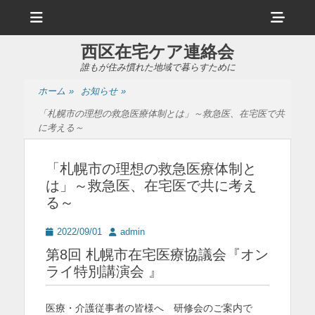
メ
ヘ
ニ
ュ
ッ
ー
西区在宅ケア連絡会
ダ
誰もが住み慣れた地域で暮らすために
ー
ホーム
»
お知らせ
»
サ
「札幌市の理想の救急医療体制とは」～救急医、在宅医で共
イ
に考える～
ド
「札幌市の理想の救急医療体制と
バ
は」～救急医、在宅医で共に考え
ー
る～
コ
投
投
2022/09/01
admin
ン
稿
稿
第8回 札幌市在宅医療協議会『オン
日
者
テ
ライ特別講演会 』
ン
ツ
医療・介護従事者の皆様へ 研修会のご案内で