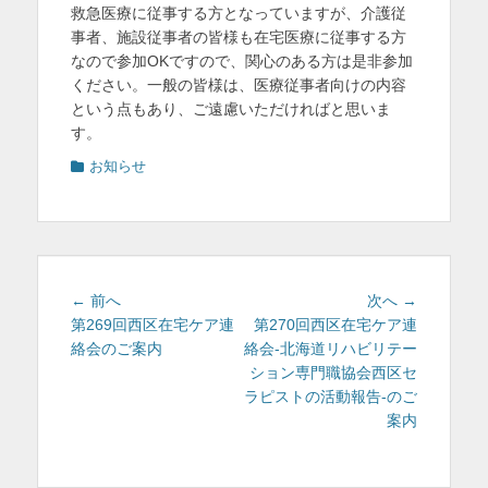
救急医療に従事する方となっていますが、介護従
事者、施設従事者の皆様も在宅医療に従事する方
なので参加OKですので、関心のある方は是非参加
ください。一般の皆様は、医療従事者向けの内容
という点もあり、ご遠慮いただければと思いま
す。
カ
お知らせ
テ
ゴ
リ
ー
投
前
次
← 前へ
次へ →
稿
の
の
第269回西区在宅ケア連
第270回西区在宅ケア連
投
投
絡会のご案内
絡会-北海道リハビリテー
ナ
稿:
稿:
ション専門職協会西区セ
ビ
ラピストの活動報告-のご
ゲ
案内
ー
シ
ョ