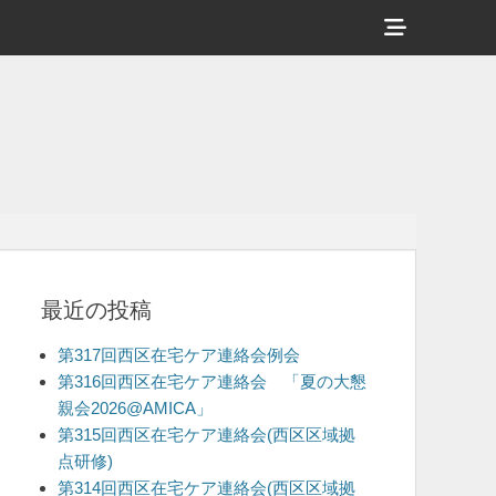
ヘ
ッ
ダ
ー
サ
イ
ド
バ
最近の投稿
ー
コ
第317回西区在宅ケア連絡会例会
ン
第316回西区在宅ケア連絡会 「夏の大懇
親会2026@AMICA」
テ
第315回西区在宅ケア連絡会(西区区域拠
ン
点研修)
ツ
第314回西区在宅ケア連絡会(西区区域拠