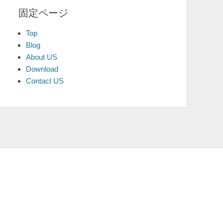
固定ページ
Top
Blog
About US
Download
Contact US