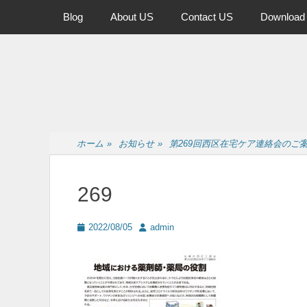
メインメニュー
コ
Blog
About US
Contact US
Download
ン
テ
ン
ツ
へ
ス
キ
ッ
ホーム
»
お知らせ
»
第269回西区在宅ケア連絡会のご
プ
269
投
投
2022/08/05
admin
稿
稿
日
者