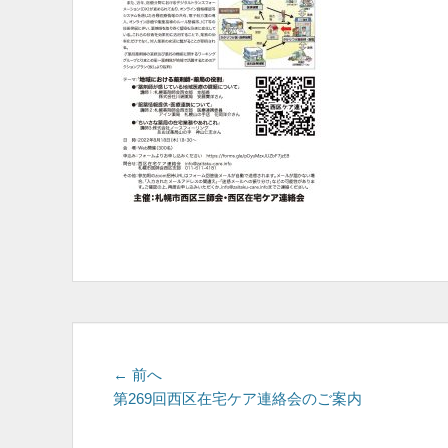
投
前
← 前へ
の
第269回西区在宅ケア連絡会のご案内
稿
投
ナ
稿: