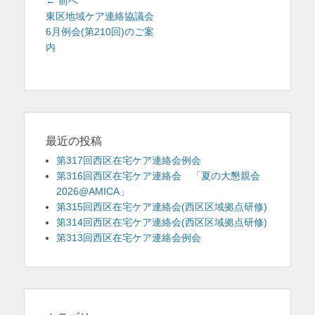
投
前
← 前へ
を
稿
の
東区地域ケア連絡協議会
投
6月例会(第210回)のご案
ナ
表
稿:
内
ビ
示
ゲ
ー
シ
ョ
ン
最近の投稿
第317回西区在宅ケア連絡会例会
第316回西区在宅ケア連絡会 「夏の大懇親会
2026@AMICA」
第315回西区在宅ケア連絡会(西区区域拠点研修)
第314回西区在宅ケア連絡会(西区区域拠点研修)
第313回西区在宅ケア連絡会例会