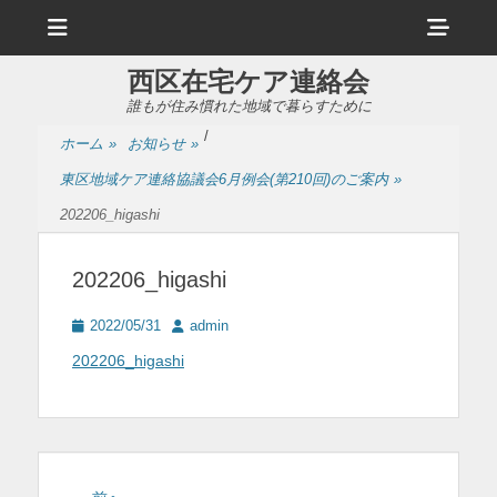
メ
ヘ
ニ
ュ
ッ
ー
西区在宅ケア連絡会
ダ
誰もが住み慣れた地域で暮らすために
ー
/
ホーム
»
お知らせ
»
サ
東区地域ケア連絡協議会6月例会(第210回)のご案内
»
イ
202206_higashi
ド
バ
202206_higashi
ー
投
投
2022/05/31
admin
コ
稿
稿
202206_higashi
日
者
ン
テ
ン
ツ