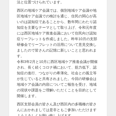
法と位置づけられています。
西区の地域ケア会議では、個別地域ケア会議や地
区地域ケア会議での検討を通じ、住民の関心が高
いのは認知症であることから、数年間にわたり認
知症を主要なテーマとして取り上げ、令和元年度
には西区地域ケア推進会議において住民向け認知
症リーフレットを作成しました。昨年10月の支部
研修会でリーフレットの活用について意見交換し
ましたので皆さんの記憶に新しいことと思われま
す。
令和3年2月と10月に西区地域ケア推進会議が開催
され、長く続くコロナ禍において、筋力低下、認
知症の進行、つながりの希薄化、社会との孤立等
が生じていると共有されました。今回の研修会は
地域ケア会議の内容についてご報告を受け、地域
の現状や課題をご理解いただくことを目的として
開催します。
西区支部会員の皆さん及び西区内の多職種の皆さ
んにおかれましては是非ともご参加いただけます
ようよろしくお願い申し上げます。