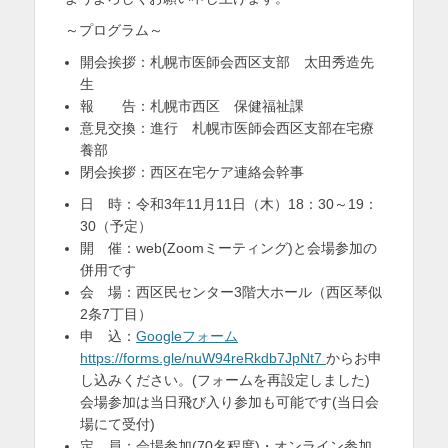
～プログラム～
開会挨拶：札幌市医師会西区支部 太田秀造先
生
報 告：札幌市西区 保健福祉課
意見交換：進行 札幌市医師会西区支部在宅療
養部
閉会挨拶：西区在宅ケア連絡会幹事
日 時：令和3年11月11日（木）18：30～19：
30（予定）
開 催：web(Zoomミーティング)と会場参加の
併用です
会 場：西区民センター3階大ホール（西区琴似
2条7丁目）
申 込：
Googleフォーム
https://forms.gle/nuW94reRkdb7JpNt7
からお申
し込みください。(フォームを再設定しました)
会場参加は当日飛び入り参加も可能です(当日会
場にて受付)
定 員：会場参加(70名程度)・オンライン参加