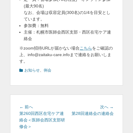
(最大90名)
なお、会場は収容定員(300名)の1/4を目安とし
ています。
参加費：無料
主催：札幌市医師会西区支部・西区在宅ケア連
絡会
※zoom招待URLが届かない場合
こちら
をご確認の
上、info@zaitaku-care.infoまで連絡をお願いしま
す。
カ
お知らせ
、
例会
テ
ゴ
リ
ー
投
前
次
← 前へ
次へ →
稿
の
の
第260回西区在宅ケア連
第28回連絡会の連絡会
投
投
絡会＜医師会西区支部研
ナ
稿:
稿:
修会＞
ビ