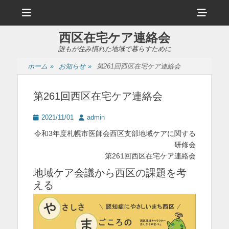
メ
ヘ
ニ
ュ
ッ
ー
西区在宅ケア連絡会
ダ
誰もが住み慣れた地域で暮らすために
ー
ホーム
»
お知らせ
»
第261回西区在宅ケア連絡会
サ
イ
第261回西区在宅ケア連絡会
ド
投
投
2021/11/01
admin
バ
稿
稿
令和3年度札幌市医師会西区支部地域ケアに関する
日
者
ー
研修会
第261回西区在宅ケア連絡会
コ
地域ケア会議から西区の課題を考
ン
える
テ
ン
ツ