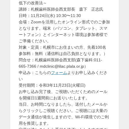
低下の改善法～
講師：札幌歯科医師会西支部長 森下 正志氏
日時：11月24日(水) 10:30〜11:30
会場：Zoomを活用したオンライン形式でのご参加
となります。端末（パソコン、タブレット、スマ
ートフォン）とインターネット環境は参加者様で
ご準備ください。
対象・定員：札幌市にお住まいの方、先着100名
参加料：無料（通信料は自己負担となります。）
問合せ：札幌歯科医師会西支部(森下歯科:011-
665-7366 / mdclinic@lilac.plala.or.jp）
申込み：こちらの
フォーム
よりお申し込みくださ
い
受付期間：令和3年11月23日(火曜日)
お申し込み完了後、ご視聴いただくためのメール
を開催日1週間前にお送りいたします。
当日、お時間になりましたら、送付したメールか
らクリックしご視聴ください。ご視聴には大量の
データ通信が発生しますので、Wi-Fi環境でのご利
用を推奨します。