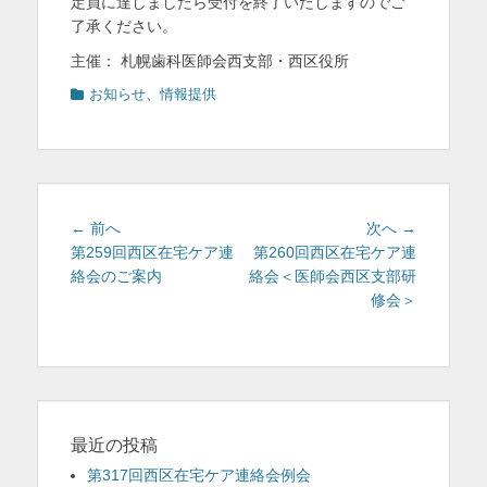
定員に達しましたら受付を終了いたしますのでご
了承ください。
主催： 札幌歯科医師会西支部・西区役所
カ
お知らせ
、
情報提供
テ
ゴ
リ
ー
投
前
次
← 前へ
次へ →
稿
の
の
第259回西区在宅ケア連
第260回西区在宅ケア連
投
投
絡会のご案内
絡会＜医師会西区支部研
ナ
稿:
稿:
修会＞
ビ
ゲ
ー
シ
ョ
ン
最近の投稿
第317回西区在宅ケア連絡会例会