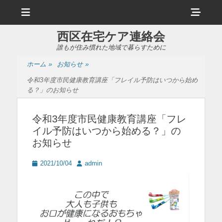
メ
ヘ
ニ
ュ
ッ
ー
西区在宅ケア連絡会
ダ
誰もが住み慣れた地域で暮らすために
ー
ホーム
»
お知らせ
»
サ
令和3年度市民健康教育講座「フレイル予防はいつから始め
イ
る？」のお知らせ
ド
令和3年度市民健康教育講座「フレ
バ
イル予防はいつから始める？」の
ー
お知らせ
コ
投
投
2021/10/04
admin
ン
稿
稿
日
者
テ
ン
ツ