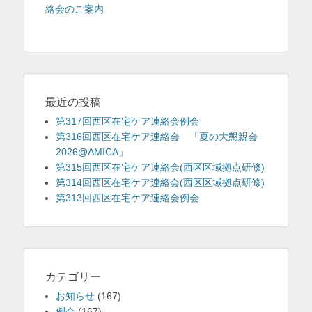
投
絡会のご案内
ナ
を
稿:
ビ
表
ゲ
示
ー
シ
ョ
最近の投稿
ン
第317回西区在宅ケア連絡会例会
第316回西区在宅ケア連絡会 「夏の大懇親会
2026@AMICA」
第315回西区在宅ケア連絡会(西区区域拠点研修)
第314回西区在宅ケア連絡会(西区区域拠点研修)
第313回西区在宅ケア連絡会例会
カテゴリー
お知らせ
(167)
例会
(167)