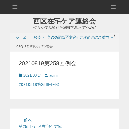
メ
ヘ
ニ
ュ
ッ
ー
西区在宅ケア連絡会
ダ
誰もが住み慣れた地域で暮らすために
ー
/
ホーム
»
例会
»
第258回西区在宅ケア連絡会のご案内
»
サ
20210819第258回例会
イ
ド
20210819第258回例会
バ
投
投
2021/08/14
admin
ー
稿
稿
20210819第258回例会
日
者
コ
ン
テ
ン
投
前
← 前へ
ツ
稿
の
第258回西区在宅ケア連