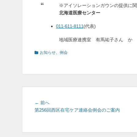
※アイソレーションガウンの提供に関
北海道医療センター
011-611-8111
(代表)
地域医療連携室 有馬祐子さん か 
カ
お知らせ
、
例会
テ
ゴ
リ
ー
投
前
← 前へ
の
第256回西区在宅ケア連絡会例会のご案内
稿
投
ナ
稿:
ビ