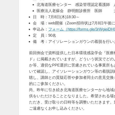
北海道医療センター 感染管理認定看護師 
医療法人老蘇会 静明館診療所 医師 
日 時：7月8日(木)18:30～
会 場：web開催（Zoom招待状は7月8日午
申込み：
フォーム（https://forms.gle/3rWgieiD
定 員：90名
備 考：アイソレーションガウンの着脱を行い
前回例会で資料提供した日本環境感染学会『医療
ド』に掲載されていますが、どういう状況でどの
か等、適切なPPE選択に苦慮されている事業所も
いて確認し、アイソレーションガウン等の着脱訓
聴し、講師との質疑応答や参加者同士の意見交換
的にご参加ください。
尚、昨年に引き続き北海道医療センターから地域
供をいただけることとなりました。希望される場
ただき、受け取りの日時等を調整いただきます。1
ご遠慮なくお申し込みください。