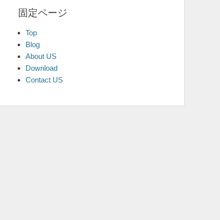
固定ページ
Top
Blog
About US
Download
Contact US