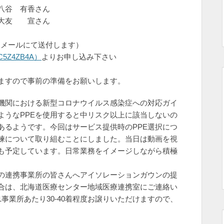
八谷 有香さん
大友 宣さん
後にメールにて送付します）
HC5Z4ZB4A）
よりお申し込み下さい
ますので事前の準備をお願いします。
機関における新型コロナウイルス感染症への対応ガイ
ようなPPEを使用すると中リスク以上に該当しないの
あるようです。今回はサービス提供時のPPE選択につ
練について取り組むことにしました。当日は動画を視
も予定しています。日常業務をイメージしながら積極
の連携事業所の皆さんへアイソレーションガウンの提
合は、北海道医療センター地域医療連携室にご連絡い
事業所あたり30-40着程度お譲りいただけますので、