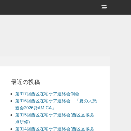
ヘ
ッ
ダ
ー
サ
イ
ド
バ
最近の投稿
ー
コ
第317回西区在宅ケア連絡会例会
ン
第316回西区在宅ケア連絡会 「夏の大懇
親会2026@AMICA」
テ
第315回西区在宅ケア連絡会(西区区域拠
ン
点研修)
ツ
第314回西区在宅ケア連絡会(西区区域拠