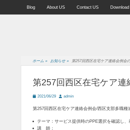
メインメニュー
コ
Blog
About US
Contact US
Download
ン
テ
ン
ツ
へ
ス
キ
ッ
ホーム
»
お知らせ
»
第257回西区在宅ケア連絡会例会
プ
第257回西区在宅ケア
投
投
2021/06/29
admin
稿
稿
日
者
第257回西区在宅ケア連絡会例会/西区支部多職
テーマ：サービス提供時のPPE選択を確認し
講 師：