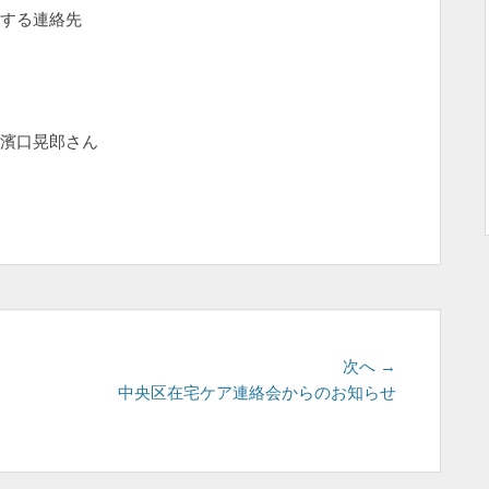
する連絡先
濱口晃郎さん
次
次へ →
の
中央区在宅ケア連絡会からのお知らせ
投
稿: