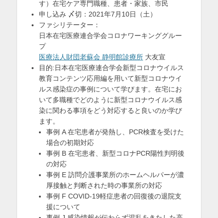
す）在宅ケア専門職種、患者・家族、市民
申し込み 〆切：2021年7月10日（土）
ファシリテーター：
日本在宅医療連合学会コロナワーキンググルー
プ
医療法人財団老蘇会 静明館診療所
大友宣
目的:日本在宅医療連合学会新型コロナウイルス
教育コンテンツ応用編を用いて新型コロナウイ
ルス感染症の事例について学びます。在宅にお
いて多職種でどのように新型コロナウイルス感
染に関わる事項をどう対応すると良いのか学び
ます。
事例 A 在宅患者が発熱し、PCR検査を受けた
場合の初期対応
事例 B 在宅患者、新型コロナPCR陽性判明後
の対応
事例 E 訪問介護事業所のホームヘルパーが濃
厚接触と判断された時の事業所の対応
事例 F COVID-19軽症患者の回復後の退院支
援について
事例 J 感染情報が伝わらず混乱をきたした高