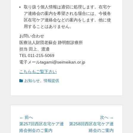
取り扱う個人情報は適切に処理します。在宅ケ
ア連絡会の案内を希望される場合には、今後各
区在宅ケア連絡会などの案内をします。他に使
用することはありません。
お問い合わせ
医療法人財団老蘇会 静明館診療所
担当 田上、渡邊
TEL 011-215-5069
電子メールtagami@seimeikan.or.jp
こちらもご覧下さい
カ
お知らせ
、
情報提供
テ
ゴ
リ
ー
投
前
次
← 前へ
次へ →
稿
の
の
第257回西区在宅ケア連
第258回西区在宅ケア連
投
投
絡会例会のご案内
絡会のご案内
ナ