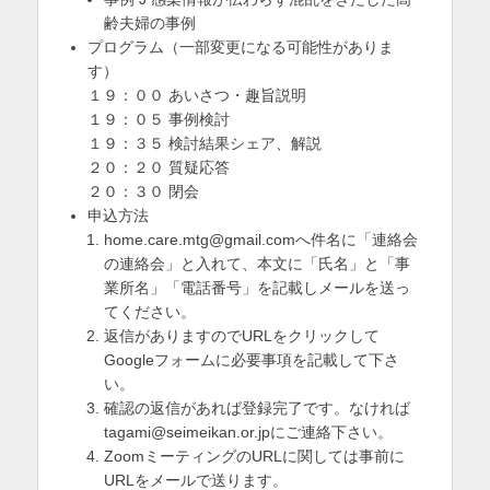
齢夫婦の事例
プログラム（一部変更になる可能性がありま
す）
１９：００ あいさつ・趣旨説明
１９：０５ 事例検討
１９：３５ 検討結果シェア、解説
２０：２０ 質疑応答
２０：３０ 閉会
申込方法
home.care.mtg@gmail.comへ件名に「連絡会
の連絡会」と入れて、本文に「氏名」と「事
業所名」「電話番号」を記載しメールを送っ
てください。
返信がありますのでURLをクリックして
Googleフォームに必要事項を記載して下さ
い。
確認の返信があれば登録完了です。なければ
tagami@seimeikan.or.jpにご連絡下さい。
ZoomミーティングのURLに関しては事前に
URLをメールで送ります。