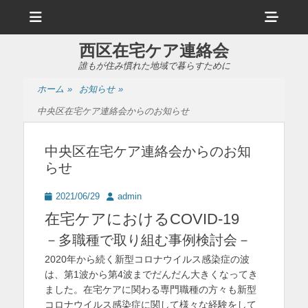
メ
ヘ
ニ
ュ
ッ
ー
西区在宅ケア連絡会
ダ
誰もが住み慣れた地域で暮らすために
ー
ホーム
»
お知らせ
»
サ
中央区在宅ケア連絡会からのお知らせ
イ
ド
中央区在宅ケア連絡会からのお知
らせ
バ
ー
投
投
2021/06/29
admin
稿
稿
コ
在宅ケアにおけるCOVID-19
日
者
ン
－多職種で取り組む事例検討会－
テ
2020年から続く新型コロナウイルス感染症の波
は、第1波から第4波までだんだん大きくなってき
ン
ました。在宅ケアに関わる専門職種の方々も新型
ツ
コロナウイルス感染症に関して様々な経験をして