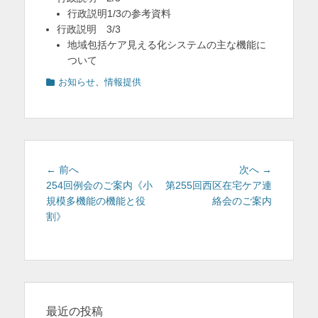
行政説明1/3の参考資料
行政説明 3/3
地域包括ケア見える化システムの主な機能に
ついて
カ
お知らせ
、
情報提供
テ
ゴ
リ
ー
投
前
次
← 前へ
次へ →
稿
の
の
254回例会のご案内《小
第255回西区在宅ケア連
投
投
規模多機能の機能と役
絡会のご案内
ナ
稿:
稿:
割》
ビ
ゲ
ー
シ
ョ
ン
最近の投稿