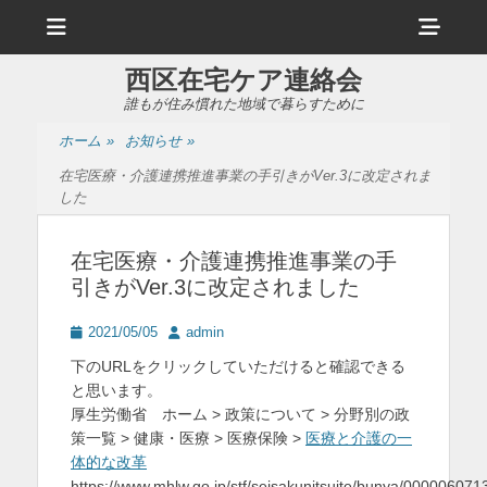
メ
ヘ
ニ
ュ
ッ
ー
西区在宅ケア連絡会
ダ
誰もが住み慣れた地域で暮らすために
ー
ホーム
»
お知らせ
»
サ
在宅医療・介護連携推進事業の手引きがVer.3に改定されま
イ
した
ド
在宅医療・介護連携推進事業の手
バ
引きがVer.3に改定されました
ー
投
投
2021/05/05
admin
コ
稿
稿
下のURLをクリックしていただけると確認できる
ン
日
者
と思います。
テ
厚生労働省 ホーム > 政策について > 分野別の政
策一覧 > 健康・医療 > 医療保険 >
医療と介護の一
ン
体的な改革
ツ
https://www.mhlw.go.jp/stf/seisakunitsuite/bunya/000006071