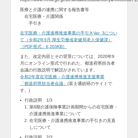
を
医療と介護の連携に関する報告書等
在宅医療・介護関係
表
手引き
示
在宅医療・介護連携推進事業の手引きVer. 3につい
て（令和2年9月 厚生労働省老健局老人保健課）
［PDF形式：6,203KB］
また、改定内容とその背景については、2020年9
月にオンライン形式で行われた、都道府県担当者
会議の行政説明で解説がされています。
令和2年度在宅医療・介護連携推進支援事業
「都道府県担当者会議」
(富士通総研のサイトで
す。)
行政説明 1/3
第8期介護保険事業計画期間からの在宅医療・
介護連携推進事業について
在宅医療・介護連携推進事業の手引きの見直
しについて
行政説明 2/3