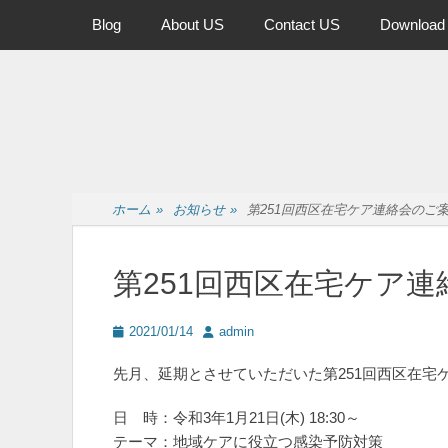
メインメニュー
コ
Blog
About US
Contact US
Download
ン
テ
ン
ツ
へ
ス
キ
ッ
ホーム
»
お知らせ
»
第251回西区在宅ケア連絡会のご
プ
第251回西区在宅ケア
投
投
2021/01/14
admin
稿
稿
日
者
先月、延期とさせていただいた第251回西区在宅
日 時：令和3年1月21日(木) 18:30～
テーマ：地域ケアに役立つ感染予防対策