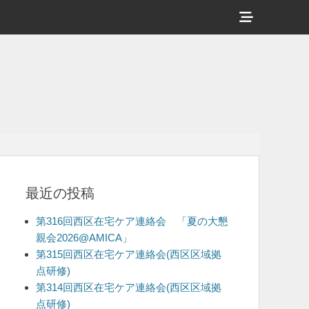
ヘ
ッ
ダ
ー
サ
イ
ド
バ
最近の投稿
ー
コ
第316回西区在宅ケア連絡会 「夏の大懇
ン
親会2026@AMICA」
第315回西区在宅ケア連絡会(西区区域拠
テ
点研修)
ン
第314回西区在宅ケア連絡会(西区区域拠
ツ
点研修)