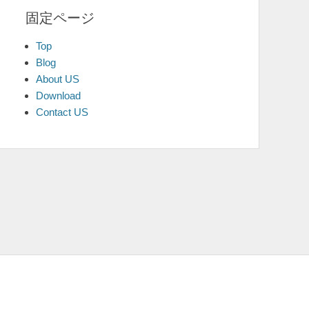
固定ページ
Top
Blog
About US
Download
Contact US