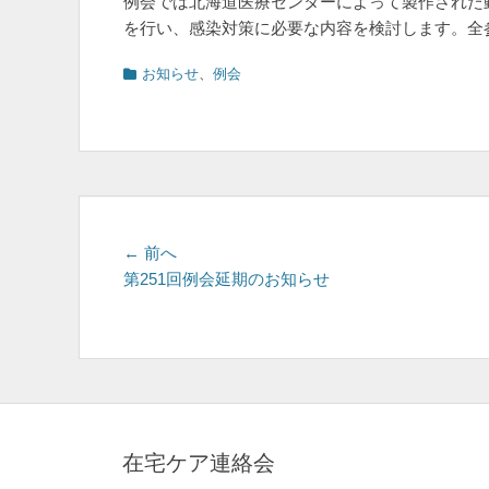
例会では北海道医療センターによって製作された
を行い、感染対策に必要な内容を検討します。全
カ
お知らせ
、
例会
テ
ゴ
リ
ー
投
前
← 前へ
の
第251回例会延期のお知らせ
稿
投
ナ
稿:
ビ
ゲ
ー
在宅ケア連絡会
シ