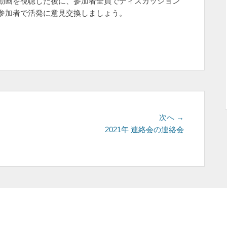
動画を視聴した後に、参加者全員でディスカッション
参加者で活発に意見交換しましょう。
次
次へ →
の
2021年 連絡会の連絡会
投
稿: