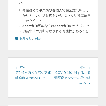
た。
今後改めて事業所や各個人で感染対策をしっ
かりと行い、退勤後も3密とならない様に留意
いただくこと
Zoom参加可能な方はZoom参加いただくこと
例会中止の判断がなされる可能性があること
カ
お知らせ
、
例会
テ
ゴ
リ
ー
投
前
次
← 前へ
次へ →
稿
の
の
第249回西区在宅ケア連
COVID-19に対する北海
投
投
絡会例会のお知らせ
道医療センターの取り組
ナ
稿:
稿:
みPart2
ビ
ゲ
ー
シ