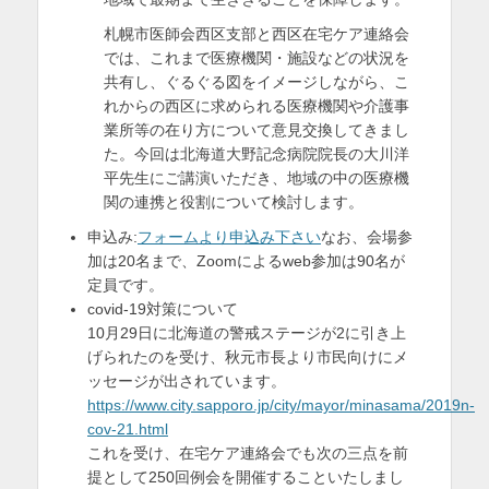
札幌市医師会西区支部と西区在宅ケア連絡会
では、これまで医療機関・施設などの状況を
共有し、ぐるぐる図をイメージしながら、こ
れからの西区に求められる医療機関や介護事
業所等の在り方について意見交換してきまし
た。今回は北海道大野記念病院院長の大川洋
平先生にご講演いただき、地域の中の医療機
関の連携と役割について検討します。
申込み:
フォームより申込み下さい
なお、会場参
加は20名まで、Zoomによるweb参加は90名が
定員です。
covid-19対策について
10月29日に北海道の警戒ステージが2に引き上
げられたのを受け、秋元市長より市民向けにメ
ッセージが出されています。
https://www.city.sapporo.jp/city/mayor/minasama/2019n-
cov-21.html
これを受け、在宅ケア連絡会でも次の三点を前
提として250回例会を開催することいたしまし