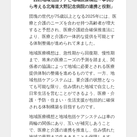
ら考える北海道大野記念病院の連携と役割」
を
団塊の世代が75歳以上となる2025年には、医
表
療と介護のニーズを合わせ持つ高齢者が増大
示
すると予想され、医療介護総合確保推進法に
より、医療と介護の一体的な提供を可能とす
る体制整備が進められて来ました。
地域医療構想は、急性期から回復期、慢性期
まで、将来の医療ニーズの予測を踏まえ、関
係者の協議によって地域に必要とされる医療
提供体制の整備を進めるものです。一方、地
域包括ケアシステムは、要介護の状態となっ
ても可能な限り、住み慣れた地域で自立した
日常生活を営むことができるよう、医療・介
護・予防・住まい・生活支援が包括的に確保
される体制構築を目指すものです。
地域医療構想と地域包括ケアシステムは車の
両輪の関係にあり、互いが補完しあうこと
で、医療と介護の連携を推進し、住み慣れた
地域で最期まで生ききることを保障します。