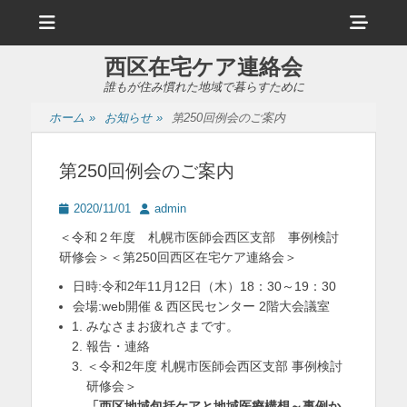
メ
ヘ
ニ
ュ
ッ
ー
西区在宅ケア連絡会
ダ
誰もが住み慣れた地域で暮らすために
ー
ホーム
»
お知らせ
»
第250回例会のご案内
サ
イ
第250回例会のご案内
ド
投
投
2020/11/01
admin
バ
稿
稿
＜令和２年度 札幌市医師会西区支部 事例検討
日
者
ー
研修会＞＜第250回西区在宅ケア連絡会＞
コ
日時:令和2年11月12日（木）18：30～19：30
会場:web開催 & 西区民センター 2階大会議室
ン
みなさまお疲れさまです。
テ
報告・連絡
＜令和2年度 札幌市医師会西区支部 事例検討
ン
研修会＞
ツ
「西区地域包括ケアと地域医療構想～事例か