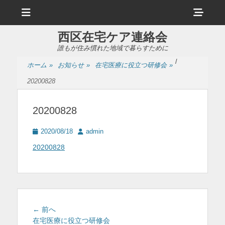
メ
ヘ
ニ
ュ
ッ
ー
西区在宅ケア連絡会
ダ
誰もが住み慣れた地域で暮らすために
ー
/
ホーム
»
お知らせ
»
在宅医療に役立つ研修会
»
サ
20200828
イ
ド
20200828
バ
投
投
2020/08/18
admin
ー
稿
稿
20200828
日
者
コ
ン
テ
ン
投
前
← 前へ
ツ
稿
の
在宅医療に役立つ研修会