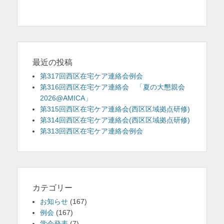
投
ナ
を
稿:
ビ
表
ゲ
示
ー
シ
最近の投稿
ョ
第317回西区在宅ケア連絡会例会
ン
第316回西区在宅ケア連絡会 「夏の大懇親会
2026@AMICA」
第315回西区在宅ケア連絡会(西区区域拠点研修)
第314回西区在宅ケア連絡会(西区区域拠点研修)
第313回西区在宅ケア連絡会例会
カテゴリー
お知らせ
(167)
例会
(167)
学会発表
(7)