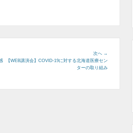
次
次へ →
の
感
【WEB講演会】COVID-19に対する北海道医療セン
投
ターの取り組み
稿: