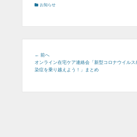
カ
お知らせ
テ
ゴ
リ
ー
投
前
← 前へ
の
オンライン在宅ケア連絡会「新型コロナウイルス
稿
投
染症を乗り越えよう！」まとめ
ナ
稿:
ビ
ゲ
ー
シ
ョ
ン