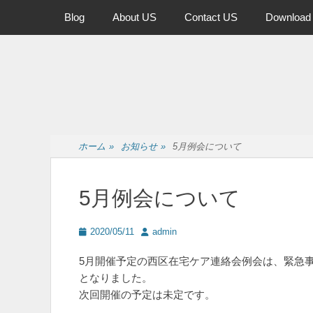
メインメニュー
コ
Blog
About US
Contact US
Download
ン
テ
ン
ツ
へ
ス
キ
ッ
ホーム
»
お知らせ
»
5月例会について
プ
5月例会について
投
投
2020/05/11
admin
稿
稿
日
者
5月開催予定の西区在宅ケア連絡会例会は、緊急事
となりました。
次回開催の予定は未定です。