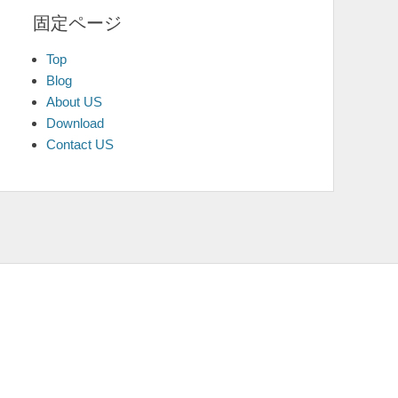
固定ページ
Top
Blog
About US
Download
Contact US