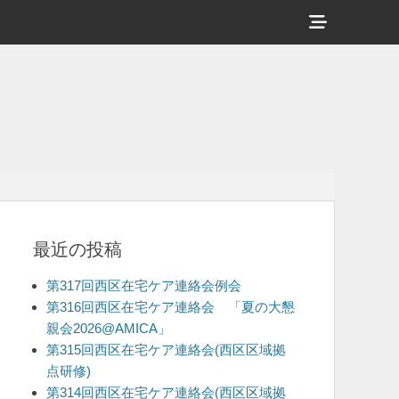
ヘ
ッ
ダ
ー
サ
イ
ド
バ
最近の投稿
ー
コ
第317回西区在宅ケア連絡会例会
ン
第316回西区在宅ケア連絡会 「夏の大懇
親会2026@AMICA」
テ
第315回西区在宅ケア連絡会(西区区域拠
ン
点研修)
ツ
第314回西区在宅ケア連絡会(西区区域拠