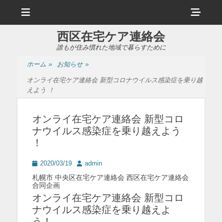
メ
ヘ
ニ
ュ
ッ
ー
西区在宅ケア連絡会
ダ
誰もが住み慣れた地域で暮らすために
ー
ホーム
»
お知らせ
»
サ
オンライ在宅ケア連絡会 新型コロナウイルス感染症を乗り越
イ
えよう ！
ド
オンライ在宅ケア連絡会 新型コロ
バ
ナウイルス感染症を乗り越えよう
ー
！
コ
投
投
2020/03/19
admin
ン
稿
稿
札幌市 中央区在宅ケア連絡会 西区在宅ケア連絡会
日
者
テ
合同企画
オンライ在宅ケア連絡会 新型コロ
ン
ナウイルス感染症を乗り越えよ
ツ
う！