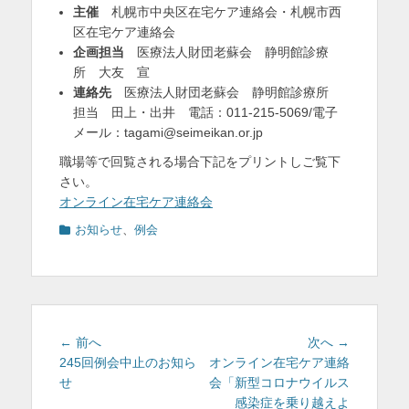
主催
札幌市中央区在宅ケア連絡会・札幌市西
区在宅ケア連絡会
企画担当
医療法人財団老蘇会 静明館診療
所 大友 宣
連絡先
医療法人財団老蘇会 静明館診療所
担当 田上・出井 電話：011-215-5069/電子
メール：tagami@seimeikan.or.jp
職場等で回覧される場合下記をプリントしご覧下
さい。
オンライン在宅ケア連絡会
カ
お知らせ
、
例会
テ
ゴ
リ
ー
投
前
次
← 前へ
次へ →
稿
の
の
245回例会中止のお知ら
オンライン在宅ケア連絡
投
投
せ
会「新型コロナウイルス
ナ
稿:
稿:
感染症を乗り越えよ
ビ