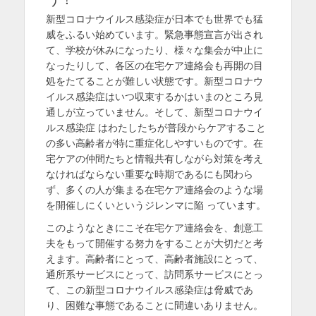
を
新型コロナウイルス感染症が日本でも世界でも猛
威をふるい始めています。緊急事態宣言が出され
表
て、学校が休みになったり、様々な集会が中止に
示
なったりして、各区の在宅ケア連絡会も再開の目
処をたてることが難しい状態です。新型コロナウ
イルス感染症はいつ収束するかはいまのところ見
通しが立っていません。そして、新型コロナウイ
ルス感染症 はわたしたちが普段からケアすること
の多い高齢者が特に重症化しやすいものです。在
宅ケアの仲間たちと情報共有しながら対策を考え
なければならない重要な時期であるにも関わら
ず、多くの人が集まる在宅ケア連絡会のような場
を開催しにくいというジレンマに陥 っています。
このようなときにこそ在宅ケア連絡会を、創意工
夫をもって開催する努力をすることが大切だと考
えます。高齢者にとって、高齢者施設にとって、
通所系サービスにとって、訪問系サービスにとっ
て、この新型コロナウイルス感染症は脅威であ
り、困難な事態であることに間違いありません。