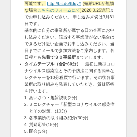
可能です。
http://bit.do/fBuyY
(短縮URLが無効
な場合
こちらのフォームにて
)2020.3.25追記
ま
でお申し込みください。 申し込み〆切は3月31
日です。
基本的に自分の事業所が属する日の企画にお申
し込みください。該当する事業所がない場合は
できるだけ近い企画でお申し込みください。当
日までにメールで参加方法をご案内します。各
日程とも
先着で３０事業所
までとします。
タイムテーブル（合計60分）
最初に新型コロ
ナウイルス感染症とその予防法に関する簡単な
レクチャーを10分程度で行います。その後各事
業所の取り組みを発表していただき、質疑応答
を行います。
あいさつ・趣旨説明(2分)
ミニレクチャー「新型コロナウイルス感染症
とその対策」(10分)
各事業所の取り組み紹介(30分)
質疑応答(15分)
閉会(3分)