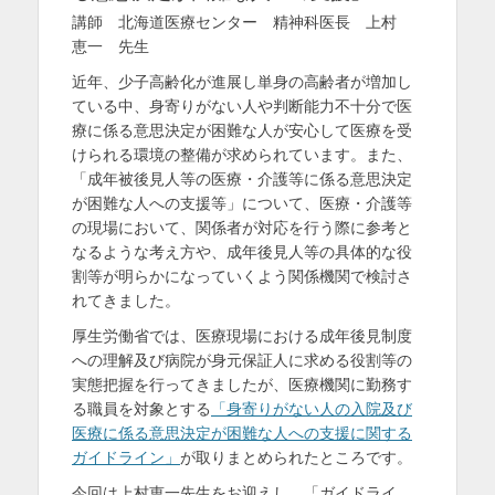
講師 北海道医療センター 精神科医長 上村
恵一 先生
近年、少子高齢化が進展し単身の高齢者が増加し
ている中、身寄りがない人や判断能力不十分で医
療に係る意思決定が困難な人が安心して医療を受
けられる環境の整備が求められています。また、
「成年被後見人等の医療・介護等に係る意思決定
が困難な人への支援等」について、医療・介護等
の現場において、関係者が対応を行う際に参考と
なるような考え方や、成年後見人等の具体的な役
割等が明らかになっていくよう関係機関で検討さ
れてきました。
厚生労働省では、医療現場における成年後見制度
への理解及び病院が身元保証人に求める役割等の
実態把握を行ってきましたが、医療機関に勤務す
る職員を対象とする
「身寄りがない人の入院及び
医療に係る意思決定が困難な人への支援に関する
ガイドライン」
が取りまとめられたところです。
今回は上村恵一先生をお迎えし、「ガイドライ