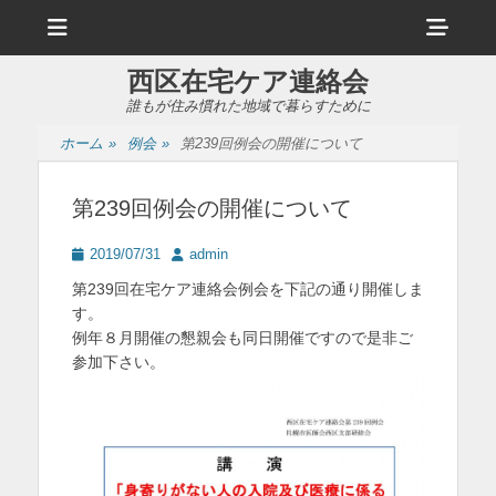
メ
ヘ
ニ
ュ
ッ
ー
西区在宅ケア連絡会
ダ
誰もが住み慣れた地域で暮らすために
ー
ホーム
»
例会
»
第239回例会の開催について
サ
イ
第239回例会の開催について
ド
投
投
2019/07/31
admin
バ
稿
稿
第239回在宅ケア連絡会例会を下記の通り開催しま
日
者
ー
す。
例年８月開催の懇親会も同日開催ですので是非ご
コ
参加下さい。
ン
テ
ン
ツ