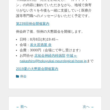
ン」の内容に触れていただきながら、地域で身寄
りがない方々を今後も一緒に支援していく医療介
護等専門職へのメッセージをいただく予定です。
第239回例会開催案内
例会終了後、恒例の大懇親会を開催します。
日時：8月8日(木)19:45～
会場：
炭火居酒屋 炎
会費：3000円（会場にて申し受けます）
お問合せ:
北祐会神経内科病院
中城 y-
nakashiro@hokuyukai-neurological-hosp.jp
まで
2019夏の大懇親会開催案内
カ
例会
テ
ゴ
リ
ー
投
前
次
← 前へ
次へ →