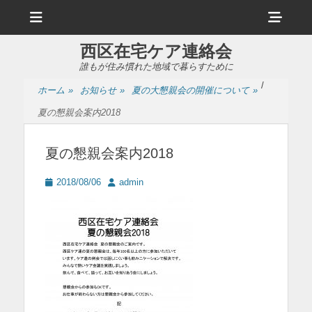
メ
ヘ
ニ
ュ
ッ
ー
西区在宅ケア連絡会
ダ
誰もが住み慣れた地域で暮らすために
ー
/
ホーム
»
お知らせ
»
夏の大懇親会の開催について
»
サ
夏の懇親会案内2018
イ
ド
夏の懇親会案内2018
バ
投
投
2018/08/06
admin
ー
稿
稿
日
者
コ
ン
テ
ン
ツ