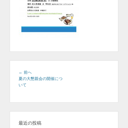
を
表
示
投
前
← 前へ
稿
の
夏の大懇親会の開催につ
投
いて
ナ
稿:
ビ
ゲ
ー
シ
ョ
最近の投稿
ン